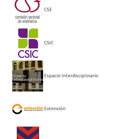
CSE
CSIC
Espacio Interdisciplinario
Extensión