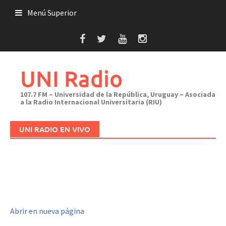
Saltar
Menú Superior
al
contenido
UNI Radio
107.7 FM – Universidad de la República, Uruguay – Asociada
a la Radio Internacional Universitaria (RIU)
UNI RADIO EN VIVO
Abrir en nueva página