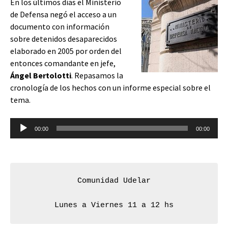
En los últimos días el Ministerio
de Defensa negó el acceso a un
documento con información
sobre detenidos desaparecidos
elaborado en 2005 por orden del
entonces comandante en jefe,
Ángel Bertolotti
. Repasamos la
cronología de los hechos con un informe especial sobre el
tema.
Reproductor
00:00
00:00
de
audio
Comunidad Udelar
Lunes a Viernes 11 a 12 hs