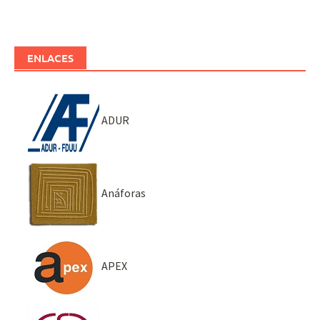
ENLACES
ADUR
Anáforas
APEX