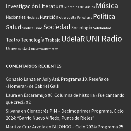
Música
Investigación
Literatura
Miércoles de Música
Política
Nacionales
Nutrición
otra vuelta
Noticias
Periodismo
Sociedad
Salud
Sociología
Sindicalismo
Solidaridad
UNI Radio
UdelaR
Teatro
Tecnología
Trabajo
Universidad
Universo Alternativo
COMENTARIOS RECIENTES
Gonzalo Lanza
en
Así y Asá. Programa 10. Reseña de
«Homerar» de Gabriel Galli
Laura
en
Escaramujo #6: Columna de historia «Fue cantando
que crecí» #2
Silvana
en
Cientotrés PIM – Decimoprimer Programa, Ciclo
2024: “Barrio Nuevo Viñedo, Punta de Rieles”
Maritza Cruz Arzola
en
BILONGO – Ciclo 2024/Programa 25