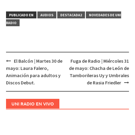
PUBLICADO EN
AUDIOS
DESTACADA2
NOVEDADES DE UNI
RADIO
El Balcón | Martes 30 de
Fuga de Radio | Miércoles 31
Navegación
mayo: Laura Falero,
de mayo: Chacha de León de
de
Animación para adultos y
Tamborileras Uy y Umbrales
entradas
Discos Debut.
de Rasia Friedler
UNI RADIO EN VIVO