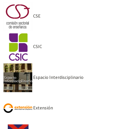
CSE
CSIC
Espacio Interdisciplinario
Extensión