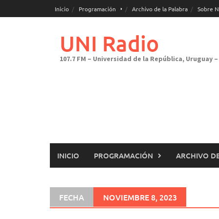
Saltar
Inicio
Programación
Archivo de la Palabra
Sobre N
al
contenido
UNI Radio
107.7 FM – Universidad de la República, Uruguay – 
INICIO
PROGRAMACIÓN
ARCHIVO DE
FECHA
NOVIEMBRE 8, 2023