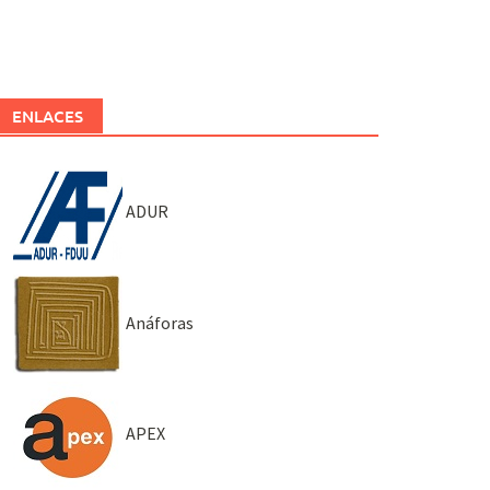
ENLACES
ADUR
Anáforas
APEX