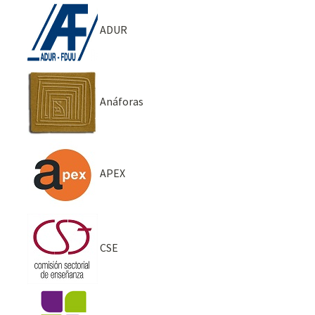
ADUR
Anáforas
APEX
CSE