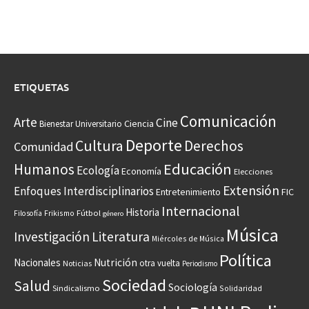
ETIQUETAS
Comunicación
Arte
Cine
Ciencia
Bienestar Universitario
Deporte
Cultura
Derechos
Comunidad
Educación
Humanos
Ecología
Economía
Elecciones
Extensión
Enfoques Interdisciplinarios
Entretenimiento
FIC
Internacional
Historia
Frikismo
Fútbol
Filosofía
género
Música
Investigación
Literatura
Miércoles de Música
Política
Nacionales
Nutrición
otra vuelta
Noticias
Periodismo
Sociedad
Salud
Sociología
Sindicalismo
Solidaridad