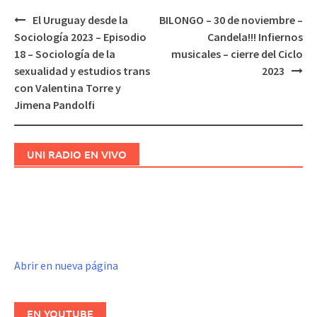
El Uruguay desde la
BILONGO – 30 de noviembre –
Navegación
Sociología 2023 – Episodio
Candela!!! Infiernos
de
18 – Sociología de la
musicales – cierre del Ciclo
entradas
sexualidad y estudios trans
2023
con Valentina Torre y
Jimena Pandolfi
UNI RADIO EN VIVO
Abrir en nueva página
EN YOUTUBE