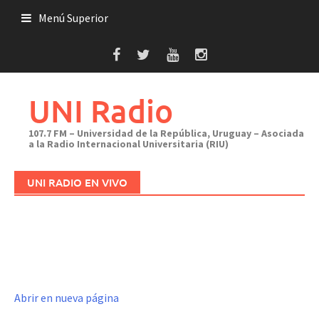
Saltar
Menú Superior
al
contenido
UNI Radio
107.7 FM – Universidad de la República, Uruguay – Asociada
a la Radio Internacional Universitaria (RIU)
UNI RADIO EN VIVO
Abrir en nueva página