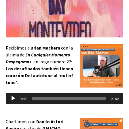
Recibimos a
Brian Mackern
con la
última de
En Cualquier Momento
Despegamos
, entrega número 22:
Los desafinados también tienen
corazón: Del autotune al ‘out of
tune’
.
Reproductor
00:00
00:00
de
audio
Charlamos con
Danilo Astori
Sueiro
director de
GAUCHO