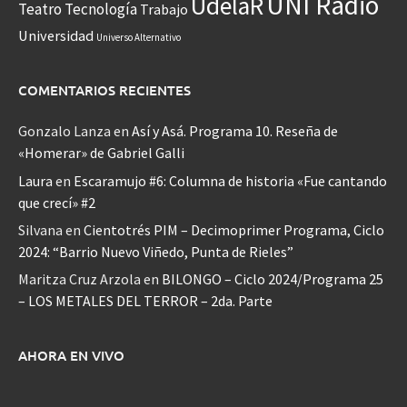
UNI Radio
UdelaR
Teatro
Tecnología
Trabajo
Universidad
Universo Alternativo
COMENTARIOS RECIENTES
Gonzalo Lanza
en
Así y Asá. Programa 10. Reseña de
«Homerar» de Gabriel Galli
Laura
en
Escaramujo #6: Columna de historia «Fue cantando
que crecí» #2
Silvana
en
Cientotrés PIM – Decimoprimer Programa, Ciclo
2024: “Barrio Nuevo Viñedo, Punta de Rieles”
Maritza Cruz Arzola
en
BILONGO – Ciclo 2024/Programa 25
– LOS METALES DEL TERROR – 2da. Parte
AHORA EN VIVO