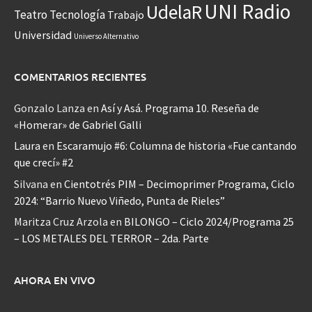
UNI Radio
UdelaR
Teatro
Tecnología
Trabajo
Universidad
Universo Alternativo
COMENTARIOS RECIENTES
Gonzalo Lanza
en
Así y Asá. Programa 10. Reseña de
«Homerar» de Gabriel Galli
Laura
en
Escaramujo #6: Columna de historia «Fue cantando
que crecí» #2
Silvana
en
Cientotrés PIM – Decimoprimer Programa, Ciclo
2024: “Barrio Nuevo Viñedo, Punta de Rieles”
Maritza Cruz Arzola
en
BILONGO – Ciclo 2024/Programa 25
– LOS METALES DEL TERROR – 2da. Parte
AHORA EN VIVO