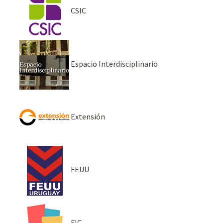
CSIC
Espacio Interdisciplinario
Extensión
FEUU
FIC