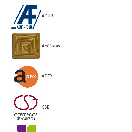
ADUR
Anáforas
APEX
CSE