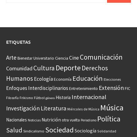
ETIQUETAS
Comunicación
Arte
Cine
Ciencia
Bienestar Universitario
Deporte
Cultura
Derechos
Comunidad
Educación
Humanos
Ecología
Economía
Elecciones
Extensión
Enfoques Interdisciplinarios
Entretenimiento
FIC
Internacional
Historia
Frikismo
Fútbol
Filosofía
género
Música
Investigación
Literatura
Miércoles de Música
Política
Nacionales
Nutrición
otra vuelta
Noticias
Periodismo
Sociedad
Salud
Sociología
Sindicalismo
Solidaridad