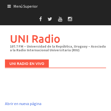
Saltar
Menú Superior
al
contenido
UNI Radio
107.7 FM – Universidad de la República, Uruguay – Asociada
a la Radio Internacional Universitaria (RIU)
UNI RADIO EN VIVO
Abrir en nueva página