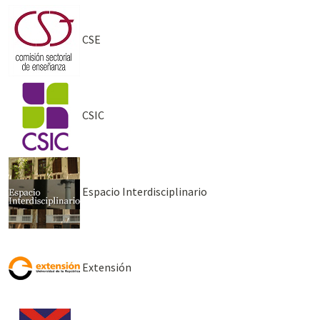
CSE
CSIC
Espacio Interdisciplinario
Extensión