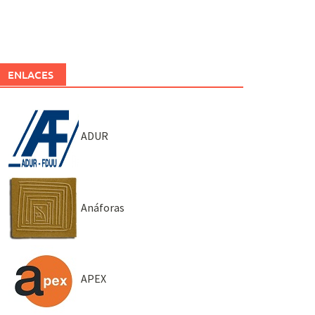
ENLACES
ADUR
Anáforas
APEX