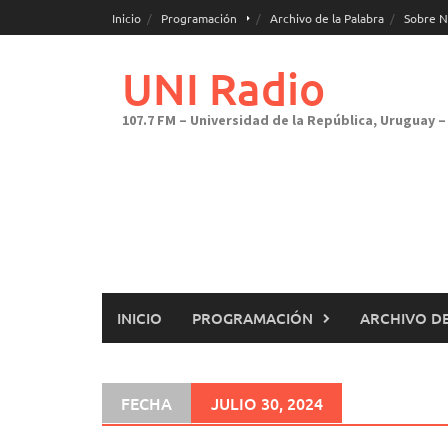
Saltar
Inicio
Programación
Archivo de la Palabra
Sobre N
al
contenido
UNI Radio
107.7 FM – Universidad de la República, Uruguay – 
INICIO
PROGRAMACIÓN
ARCHIVO DE
FECHA
JULIO 30, 2024