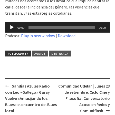
miradas nos acercamos a los desafíos que implica habitar la
calle, desde la incidencia del género, las violencias que
transitan, y las estrategias cotidianas.
Reproductor
00:00
00:00
de
Podcast:
Play in new window
|
Download
audio
PUBLICADO EN
AUDIOS
DESTACADA
Sandías Azules Radio |
Comunidad Udelar | Lunes 23
Navegación
con Leo «Gallego» Garay.
de setiembre: Ciclo Cine y
de
Vuelve «Amasijando los
Filosofía, Conversatorio
entradas
Blues» el encuentro del Blues
Acoso en Redes y
local
Comuniflash