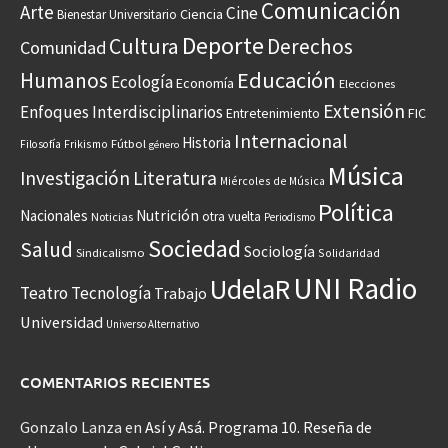
Comunicación
Arte
Cine
Ciencia
Bienestar Universitario
Deporte
Cultura
Derechos
Comunidad
Educación
Humanos
Ecología
Economía
Elecciones
Extensión
Enfoques Interdisciplinarios
Entretenimiento
FIC
Internacional
Historia
Frikismo
Fútbol
Filosofía
género
Música
Investigación
Literatura
Miércoles de Música
Política
Nacionales
Nutrición
otra vuelta
Noticias
Periodismo
Sociedad
Salud
Sociología
Sindicalismo
Solidaridad
UNI Radio
UdelaR
Teatro
Tecnología
Trabajo
Universidad
Universo Alternativo
COMENTARIOS RECIENTES
Gonzalo Lanza
en
Así y Asá. Programa 10. Reseña de