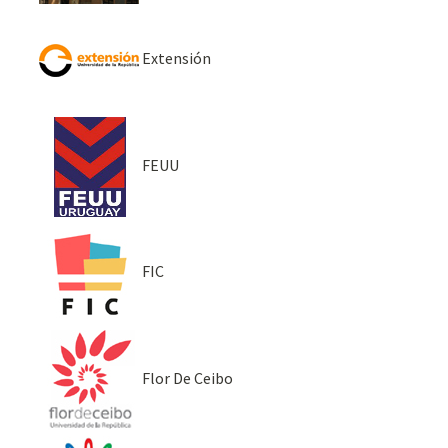
Extensión
FEUU
FIC
Flor De Ceibo