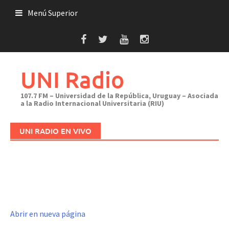
Saltar
Menú Superior
al
contenido
UNI Radio
107.7 FM – Universidad de la República, Uruguay – Asociada
a la Radio Internacional Universitaria (RIU)
UNI RADIO EN VIVO
Abrir en nueva página