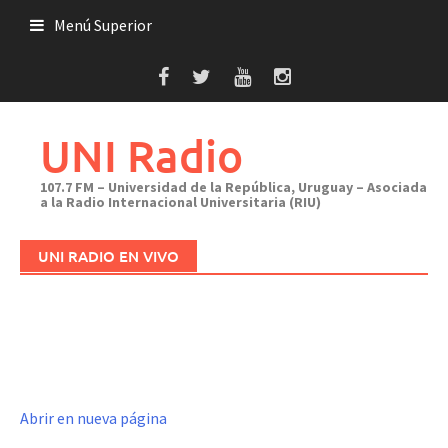
Saltar
Menú Superior
al
contenido
UNI Radio
107.7 FM – Universidad de la República, Uruguay – Asociada
a la Radio Internacional Universitaria (RIU)
UNI RADIO EN VIVO
Abrir en nueva página