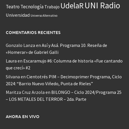
UNI Radio
UdelaR
Teatro
Tecnología
Trabajo
Universidad
Universo Alternativo
COMENTARIOS RECIENTES
Gonzalo Lanza
en
Así y Asá. Programa 10. Reseña de
«Homerar» de Gabriel Galli
Laura
en
Escaramujo #6: Columna de historia «Fue cantando
que crecí» #2
Silvana
en
Cientotrés PIM – Decimoprimer Programa, Ciclo
2024: “Barrio Nuevo Viñedo, Punta de Rieles”
Maritza Cruz Arzola
en
BILONGO – Ciclo 2024/Programa 25
– LOS METALES DEL TERROR – 2da. Parte
AHORA EN VIVO