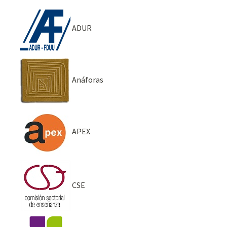
ADUR
Anáforas
APEX
CSE