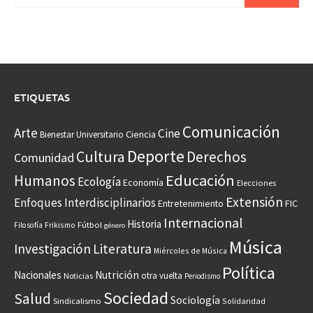
ETIQUETAS
Comunicación
Arte
Cine
Ciencia
Bienestar Universitario
Deporte
Cultura
Derechos
Comunidad
Educación
Humanos
Ecología
Economía
Elecciones
Extensión
Enfoques Interdisciplinarios
Entretenimiento
FIC
Internacional
Historia
Frikismo
Fútbol
Filosofía
género
Música
Investigación
Literatura
Miércoles de Música
Política
Nacionales
Nutrición
otra vuelta
Noticias
Periodismo
Sociedad
Salud
Sociología
Sindicalismo
Solidaridad