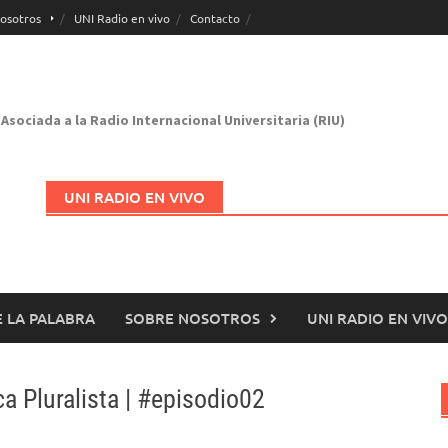
osotros
UNI Radio en vivo
Contacto
Asociada a la Radio Internacional Universitaria (RIU)
UNI RADIO EN VIVO
 LA PALABRA
SOBRE NOSOTROS
UNI RADIO EN VIVO
Abrir en nueva página
ca Pluralista | #episodio02