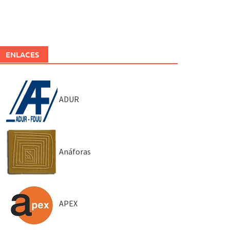
ENLACES
ADUR
Anáforas
APEX