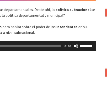
las departamentales. Desde ahí, la
política subnacional
se
 la política departamental y municipal?
o
para hablar sobre el poder de los
intendentes
en su
ia
a nivel subnacional.
Utiliza
00:00
las
teclas
de
flecha
arriba/abajo
para
aumentar
o
disminuir
el
volumen.