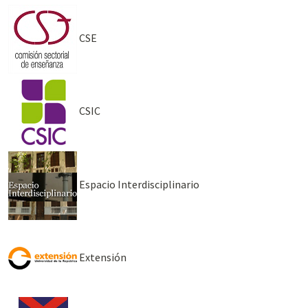
CSE
CSIC
Espacio Interdisciplinario
Extensión