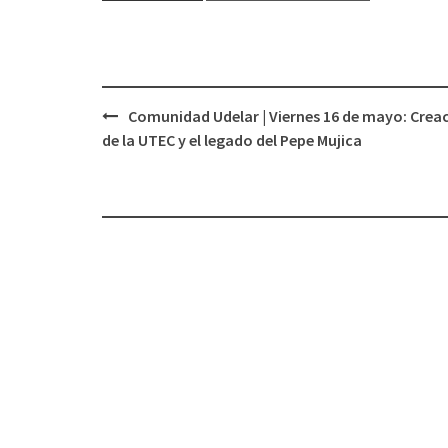
Comunidad Udelar | Viernes 16 de mayo: Crea
Navegación
de la UTEC y el legado del Pepe Mujica
de
entradas