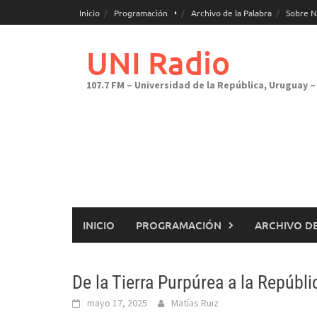
Saltar
Inicio
Programación
Archivo de la Palabra
Sobre N
al
contenido
UNI Radio
107.7 FM – Universidad de la República, Uruguay – 
INICIO
PROGRAMACIÓN
ARCHIVO DE
De la Tierra Purpúrea a la Repúbli
mayo 17, 2025
Matías Ruiz