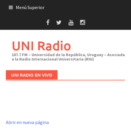
Saltar
Menú Superior
al
contenido
UNI Radio
107.7 FM – Universidad de la República, Uruguay – Asociada
a la Radio Internacional Universitaria (RIU)
UNI RADIO EN VIVO
Abrir en nueva página