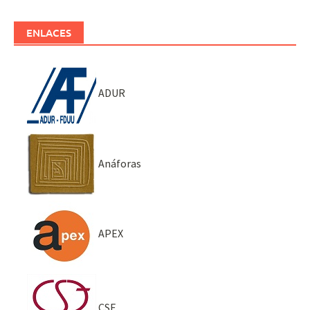
ENLACES
ADUR
Anáforas
APEX
CSE