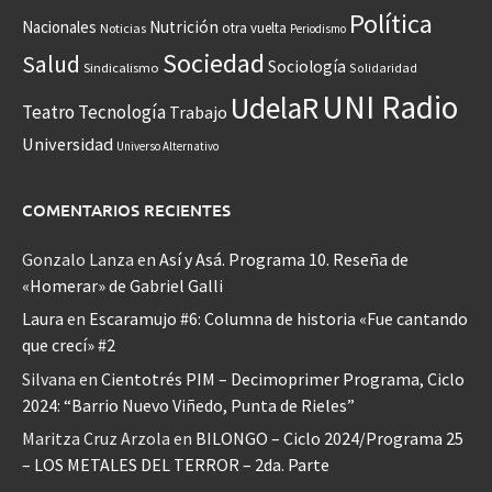
Política
Nacionales
Nutrición
otra vuelta
Noticias
Periodismo
Sociedad
Salud
Sociología
Sindicalismo
Solidaridad
UNI Radio
UdelaR
Teatro
Tecnología
Trabajo
Universidad
Universo Alternativo
COMENTARIOS RECIENTES
Gonzalo Lanza
en
Así y Asá. Programa 10. Reseña de
«Homerar» de Gabriel Galli
Laura
en
Escaramujo #6: Columna de historia «Fue cantando
que crecí» #2
Silvana
en
Cientotrés PIM – Decimoprimer Programa, Ciclo
2024: “Barrio Nuevo Viñedo, Punta de Rieles”
Maritza Cruz Arzola
en
BILONGO – Ciclo 2024/Programa 25
– LOS METALES DEL TERROR – 2da. Parte