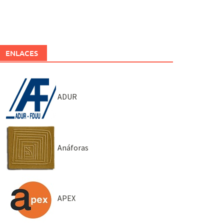
ENLACES
ADUR
Anáforas
APEX