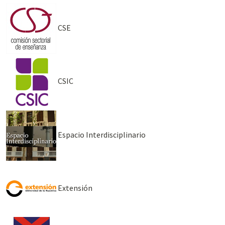
CSE
CSIC
Espacio Interdisciplinario
Extensión