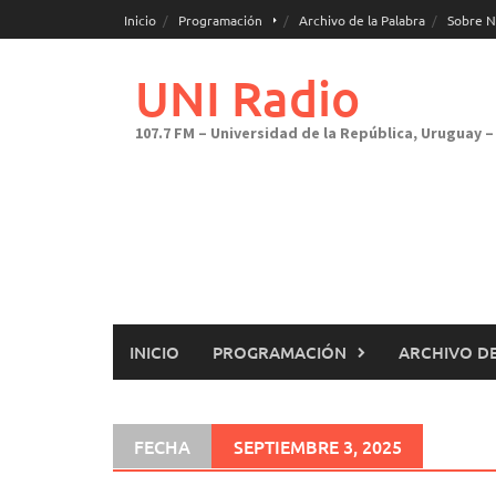
Saltar
Inicio
Programación
Archivo de la Palabra
Sobre N
al
contenido
UNI Radio
107.7 FM – Universidad de la República, Uruguay – 
INICIO
PROGRAMACIÓN
ARCHIVO DE
FECHA
SEPTIEMBRE 3, 2025