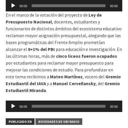
Reproductor
00:00
00:00
de
En el marco de la votación del proyecto de
Ley de
audio
Presupuesto Nacional
, docentes, estudiantes y
funcionarios de distintos ámbitos del ecosistema educativo
reclaman mayor asignación presupuestal, alegando que las
bases programáticas del Frente Amplio prometían
alcanzar el
6+1% del PBI
para educación e investigación. En
las últimas horas, más de
cinco liceos fueron ocupados
por estudiantes para reclamar mayor presupuesto para
mejorar las condiciones de estudio. Para profundizar en
este tema recibimos a
Mateo Martínez
, vocero del
Gremio
Estudiantil del IAVA
y a
Manuel Cerveñansky
, del
Gremio
Estudiantil Miranda
.
Reproductor
00:00
00:00
de
audio
PUBLICADO EN
NOVEDADES DE UNI RADIO