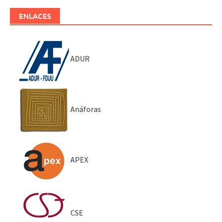
ENLACES
ADUR
Anáforas
APEX
CSE