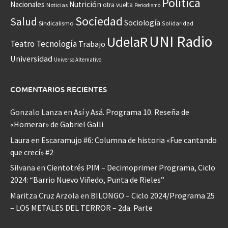
Política
Nacionales
Nutrición
otra vuelta
Noticias
Periodismo
Sociedad
Salud
Sociología
Sindicalismo
Solidaridad
UNI Radio
UdelaR
Teatro
Tecnología
Trabajo
Universidad
Universo Alternativo
COMENTARIOS RECIENTES
Gonzalo Lanza
en
Así y Asá. Programa 10. Reseña de
«Homerar» de Gabriel Galli
Laura
en
Escaramujo #6: Columna de historia «Fue cantando
que crecí» #2
Silvana
en
Cientotrés PIM – Decimoprimer Programa, Ciclo
2024: “Barrio Nuevo Viñedo, Punta de Rieles”
Maritza Cruz Arzola
en
BILONGO – Ciclo 2024/Programa 25
– LOS METALES DEL TERROR – 2da. Parte