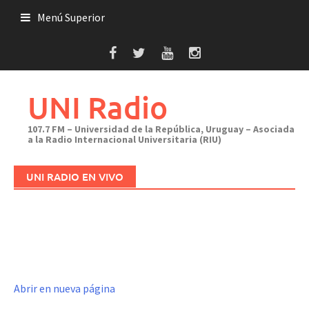
Saltar
Menú Superior
al
contenido
UNI Radio
107.7 FM – Universidad de la República, Uruguay – Asociada
a la Radio Internacional Universitaria (RIU)
UNI RADIO EN VIVO
Abrir en nueva página