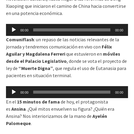
Xiaoping que iniciaron el camino de China hacia convertirse
en una potencia económica.
Reproductor
00:00
00:00
de
Comuniflash
: un repaso de las noticias relevantes de la
audio
jornada y tendremos comunicación en vivo con
Félix
Aguilar y Magdalena Ferreri
que estuvieron en
móviles
desde el Palacio Legislativo
, donde se vota el proyecto de
ley de
“Muerte Digna”
, que regula el uso de Eutanasia para
pacientes en situación terminal.
Reproductor
00:00
00:00
de
En el
15 minutos de fama
de hoy, el protagonista
audio
es
Ansina
. ¿Qué mitos envuelven su figura? ¿Quién era
Ansina? Nos interiorizamos de la mano de
Ayelén
Palomeque
.