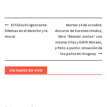
El Filósofo Ignorante:
Martes 14 de octubre:
Navegación
Dilemas en el derecho y la
discurso de Varones Unidos;
de
moral
libro “Resistir Juntas” con
entradas
Ivonne Trías y Edith Moraes,
y Pato a punto: situación de
los patos en Uruguay
UNI RADIO EN VIVO