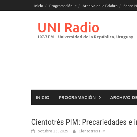
Saltar
Inicio
Programación
Archivo de la Palabra
Sobre N
al
contenido
UNI Radio
107.7 FM – Universidad de la República, Uruguay – 
INICIO
PROGRAMACIÓN
ARCHIVO DE
Cientotrés PIM: Precariedades e in
octubre 15, 2025
Cientotres PIM