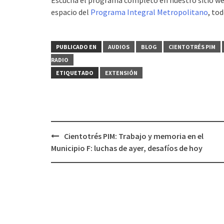
espacio del
Programa Integral Metropolitano
, to
PUBLICADO EN
AUDIOS
BLOG
CIENTOTRÉS PIM
RADIO
ETIQUETADO
EXTENSIÓN
Cientotrés PIM: Trabajo y memoria en el
Navegación
Municipio F: luchas de ayer, desafíos de hoy
de
entradas