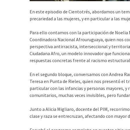
En este episodio de Cientotrés, abordamos un tema
precariedad a las mujeres, y en particular a las muj
Para ello contamos con la participación de Noelia M
Coordinadora Nacional Afrouruguaya, quien nos com
perspectiva antirracista, interseccional y territor
Ciudadana Afro, un modelo innovador que funciona e
respuestas concretas frente al racismo estructural
En el segundo bloque, conversamos con Andrea Ra
Teresa en Punta de Rieles, quien nos presentó el t
particular con las infancias y personas mayores, y 
comunitarios, muchas veces invisibles, pero fundam
Junto a Alicia Migliaro, docente del PIM, recorrim
clase y raza se entrecruzan, afectando con mayor 
Escuchá el programa completo en nuestro sitio web