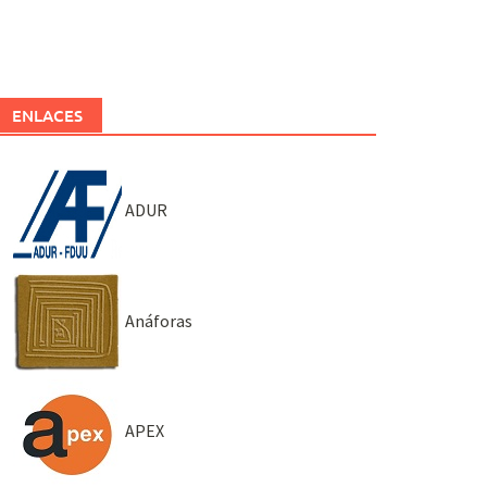
ENLACES
ADUR
Anáforas
APEX