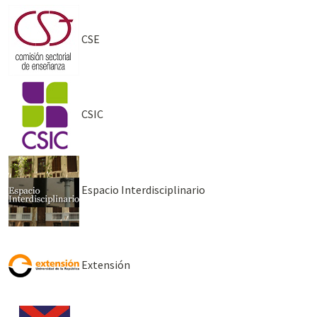
CSE
CSIC
Espacio Interdisciplinario
Extensión