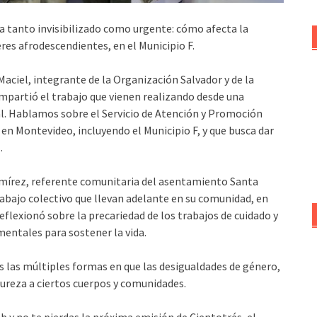
 tanto invisibilizado como urgente: cómo afecta la
eres afrodescendientes, en el Municipio F.
aciel, integrante de la Organización Salvador y de la
partió el trabajo que vienen realizando desde una
ial. Hablamos sobre el Servicio de Atención y Promoción
n Montevideo, incluyendo el Municipio F, y que busca dar
.
mírez, referente comunitaria del asentamiento Santa
rabajo colectivo que llevan adelante en su comunidad, en
reflexionó sobre la precariedad de los trabajos de cuidado y
entales para sostener la vida.
os las múltiples formas en que las desigualdades de género,
dureza a ciertos cuerpos y comunidades.
 y no te pierdas la próxima emisión de Cientotrés, el