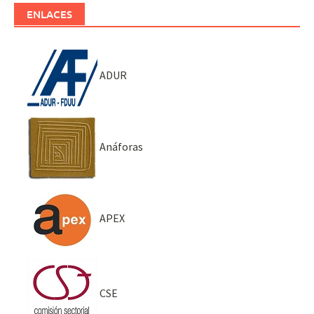
ENLACES
ADUR
Anáforas
APEX
CSE