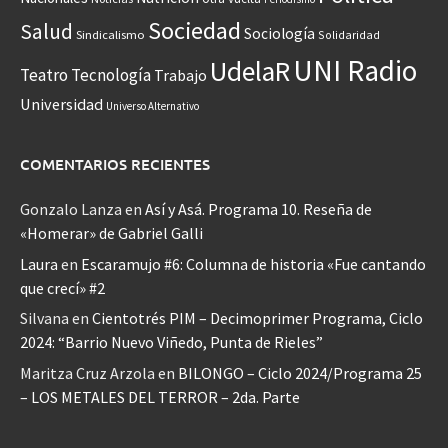
Sociedad
Salud
Sociología
Sindicalismo
Solidaridad
UNI Radio
UdelaR
Teatro
Tecnología
Trabajo
Universidad
Universo Alternativo
COMENTARIOS RECIENTES
Gonzalo Lanza
en
Así y Asá. Programa 10. Reseña de
«Homerar» de Gabriel Galli
Laura
en
Escaramujo #6: Columna de historia «Fue cantando
que crecí» #2
Silvana
en
Cientotrés PIM – Decimoprimer Programa, Ciclo
2024: “Barrio Nuevo Viñedo, Punta de Rieles”
Maritza Cruz Arzola
en
BILONGO – Ciclo 2024/Programa 25
– LOS METALES DEL TERROR – 2da. Parte