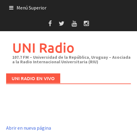
Saltar
Menú Superior
al
contenido
UNI Radio
107.7 FM – Universidad de la República, Uruguay – Asociada
a la Radio Internacional Universitaria (RIU)
UNI RADIO EN VIVO
Abrir en nueva página