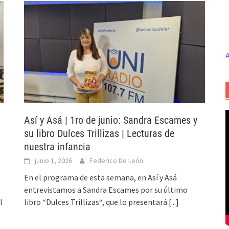
A
Así y Asá | 1ro de junio: Sandra Escames y
su libro Dulces Trillizas | Lecturas de
nuestra infancia
junio 1, 2026
Federico De León
En el programa de esta semana, en Así y Asá
entrevistamos a Sandra Escames por su último
l
libro “Dulces Trillizas“, que lo presentará
[...]