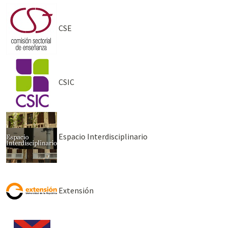
CSE
CSIC
Espacio Interdisciplinario
Extensión