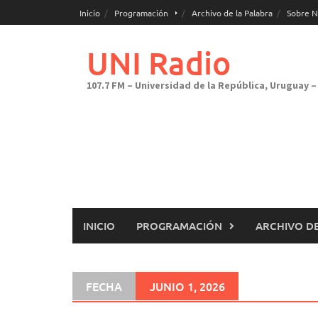
Saltar
Inicio
Programación
Archivo de la Palabra
Sobre N
al
contenido
UNI Radio
107.7 FM – Universidad de la República, Uruguay – 
INICIO
PROGRAMACIÓN
ARCHIVO DE
FECHA
JUNIO 1, 2026