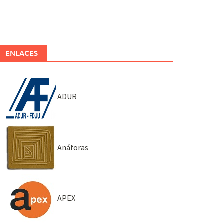
ENLACES
ADUR
Anáforas
APEX