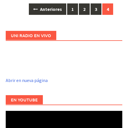
Anteriores
1
2
3
4
Ir
a
las
entradas
UNI RADIO EN VIVO
Abrir en nueva página
EN YOUTUBE