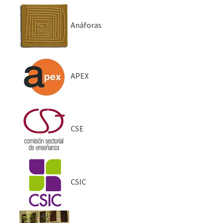
Anáforas
APEX
CSE
CSIC