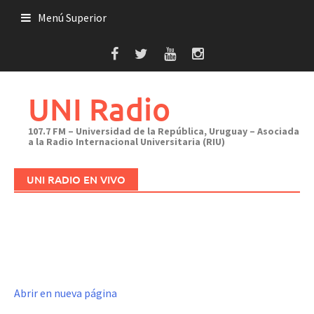
Saltar
Menú Superior
al
contenido
UNI Radio
107.7 FM – Universidad de la República, Uruguay – Asociada
a la Radio Internacional Universitaria (RIU)
UNI RADIO EN VIVO
Abrir en nueva página