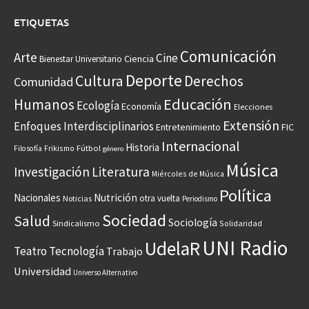
ETIQUETAS
Comunicación
Arte
Cine
Ciencia
Bienestar Universitario
Deporte
Cultura
Derechos
Comunidad
Educación
Humanos
Ecología
Economía
Elecciones
Extensión
Enfoques Interdisciplinarios
Entretenimiento
FIC
Internacional
Historia
Frikismo
Fútbol
Filosofía
género
Música
Investigación
Literatura
Miércoles de Música
Política
Nacionales
Nutrición
otra vuelta
Noticias
Periodismo
Sociedad
Salud
Sociología
Sindicalismo
Solidaridad
UNI Radio
UdelaR
Teatro
Tecnología
Trabajo
Universidad
Universo Alternativo