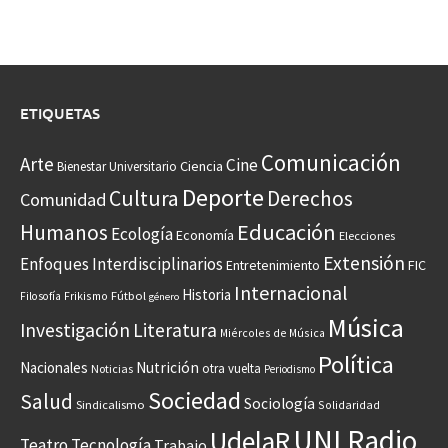
ETIQUETAS
Comunicación
Arte
Cine
Ciencia
Bienestar Universitario
Deporte
Cultura
Derechos
Comunidad
Educación
Humanos
Ecología
Economía
Elecciones
Extensión
Enfoques Interdisciplinarios
Entretenimiento
FIC
Internacional
Historia
Frikismo
Fútbol
Filosofía
género
Música
Investigación
Literatura
Miércoles de Música
Política
Nacionales
Nutrición
otra vuelta
Noticias
Periodismo
Sociedad
Salud
Sociología
Sindicalismo
Solidaridad
UNI Radio
UdelaR
Teatro
Tecnología
Trabajo