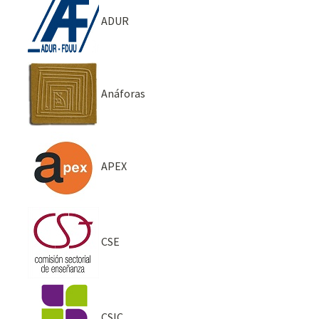
ADUR
Anáforas
APEX
CSE
CSIC