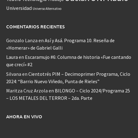
Universidad
Universo Alternativo
COMENTARIOS RECIENTES
Gonzalo Lanza
en
Así y Asá. Programa 10. Reseña de
«Homerar» de Gabriel Galli
Laura
en
Escaramujo #6: Columna de historia «Fue cantando
que crecí» #2
Silvana
en
Cientotrés PIM – Decimoprimer Programa, Ciclo
2024: “Barrio Nuevo Viñedo, Punta de Rieles”
Maritza Cruz Arzola
en
BILONGO – Ciclo 2024/Programa 25
– LOS METALES DEL TERROR – 2da. Parte
AHORA EN VIVO