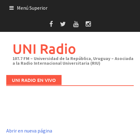
Saltar
Menú Superior
al
contenido
UNI Radio
107.7 FM – Universidad de la República, Uruguay – Asociada
a la Radio Internacional Universitaria (RIU)
UNI RADIO EN VIVO
Abrir en nueva página