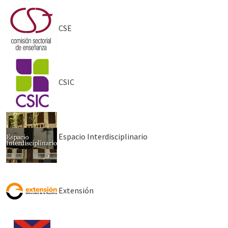
CSE
CSIC
Espacio Interdisciplinario
Extensión