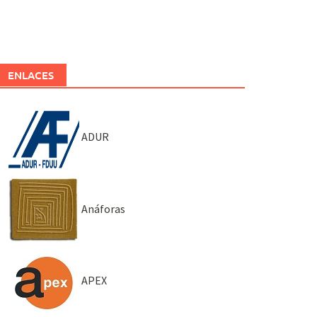
ENLACES
ADUR
Anáforas
APEX