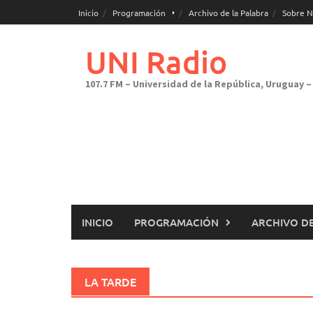
Saltar
Inicio
Programación
Archivo de la Palabra
Sobre N
al
contenido
UNI Radio
107.7 FM – Universidad de la República, Uruguay – 
INICIO
PROGRAMACIÓN
ARCHIVO DE
LA TARDE