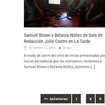
Samuel Blixen y Betania Núñez de Sala de
Redacción Julio Castro en La Tarde
diciembre 21, 2016
Diego
A modo de cierre del ciclo de notas presentadas po
los/as periodistas que las realizaron, recibimos a
Samuel Blixen y Betania Núñez, docentes
[...]
Anteriores
1
…
8
9
Ir