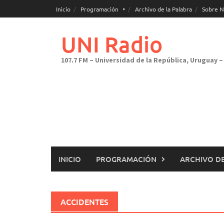
Saltar
Inicio
Programación
Archivo de la Palabra
Sobre N
al
contenido
UNI Radio
107.7 FM – Universidad de la República, Uruguay – 
INICIO
PROGRAMACIÓN
ARCHIVO DE
ACCIDENTES