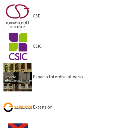
CSE
CSIC
Espacio Interdisciplinario
Extensión