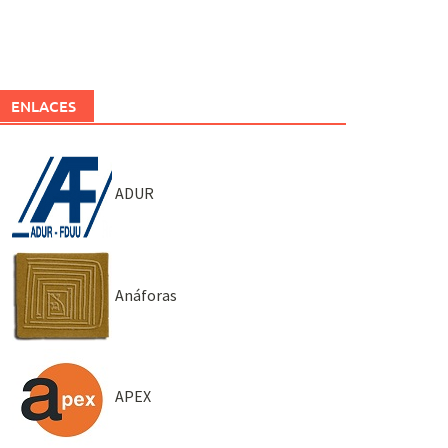
ENLACES
ADUR
Anáforas
APEX