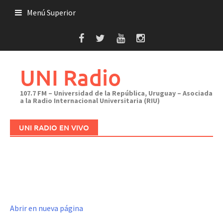
Saltar
Menú Superior
al
contenido
UNI Radio
107.7 FM – Universidad de la República, Uruguay – Asociada
a la Radio Internacional Universitaria (RIU)
UNI RADIO EN VIVO
Abrir en nueva página