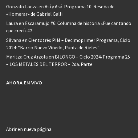
Gonzalo Lanza
en
Así y Asá. Programa 10. Reseña de
«Homerar» de Gabriel Galli
Laura
en
Escaramujo #6: Columna de historia «Fue cantando
que crecí» #2
Silvana
en
Cientotrés PIM – Decimoprimer Programa, Ciclo
2024: “Barrio Nuevo Viñedo, Punta de Rieles”
Maritza Cruz Arzola
en
BILONGO – Ciclo 2024/Programa 25
– LOS METALES DEL TERROR – 2da. Parte
AHORA EN VIVO
Abrir en nueva página