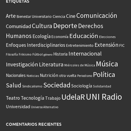
ETIQUETAS
Comunicación
Arte
Cine
Ciencia
Bienestar Universitario
Deporte
Cultura
Derechos
Comunidad
Educación
Humanos
Ecología
Economía
Elecciones
Extensión
Enfoques Interdisciplinarios
Entretenimiento
FIC
Internacional
Historia
Frikismo
Fútbol
Filosofía
género
Música
Investigación
Literatura
Miércoles de Música
Política
Nacionales
Nutrición
otra vuelta
Noticias
Periodismo
Sociedad
Salud
Sociología
Sindicalismo
Solidaridad
UNI Radio
UdelaR
Teatro
Tecnología
Trabajo
Universidad
Universo Alternativo
COMENTARIOS RECIENTES