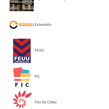
Extensión
FEUU
FIC
Flor De Ceibo