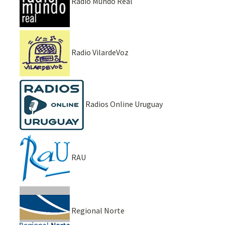
Radio Mundo Real
Radio VilardeVoz
Radios Online Uruguay
RAU
Regional Norte