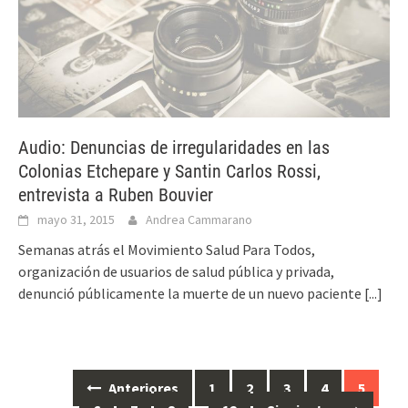
Audio: Denuncias de irregularidades en las
Colonias Etchepare y Santin Carlos Rossi,
entrevista a Ruben Bouvier
mayo 31, 2015
Andrea Cammarano
Semanas atrás el Movimiento Salud Para Todos,
organización de usuarios de salud pública y privada,
denunció públicamente la muerte de un nuevo paciente
[...]
Anteriores
1
2
3
4
5
Ir