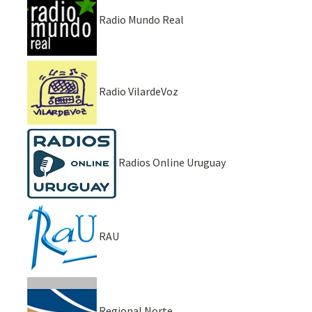
Radio Mundo Real
Radio VilardeVoz
Radios Online Uruguay
RAU
Regional Norte