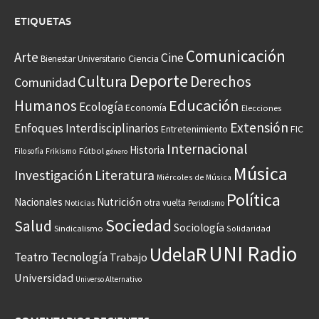
ETIQUETAS
Comunicación
Arte
Cine
Ciencia
Bienestar Universitario
Deporte
Cultura
Derechos
Comunidad
Educación
Humanos
Ecología
Economía
Elecciones
Extensión
Enfoques Interdisciplinarios
Entretenimiento
FIC
Internacional
Historia
Frikismo
Fútbol
Filosofía
género
Música
Investigación
Literatura
Miércoles de Música
Política
Nacionales
Nutrición
otra vuelta
Noticias
Periodismo
Sociedad
Salud
Sociología
Sindicalismo
Solidaridad
UNI Radio
UdelaR
Teatro
Tecnología
Trabajo
Universidad
Universo Alternativo