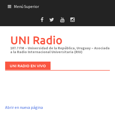
Saltar
Menú Superior
al
contenido
UNI Radio
107.7 FM – Universidad de la República, Uruguay – Asociada
a la Radio Internacional Universitaria (RIU)
UNI RADIO EN VIVO
Abrir en nueva página