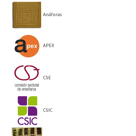
Anáforas
APEX
CSE
CSIC