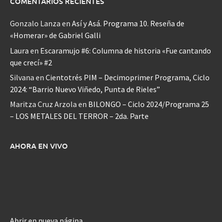
COMENTARIOS RECIENTES
Gonzalo Lanza
en
Así y Asá. Programa 10. Reseña de
«Homerar» de Gabriel Galli
Laura
en
Escaramujo #6: Columna de historia «Fue cantando
que crecí» #2
Silvana
en
Cientotrés PIM – Decimoprimer Programa, Ciclo
2024: “Barrio Nuevo Viñedo, Punta de Rieles”
Maritza Cruz Arzola
en
BILONGO – Ciclo 2024/Programa 25
– LOS METALES DEL TERROR – 2da. Parte
AHORA EN VIVO
Abrir en nueva página