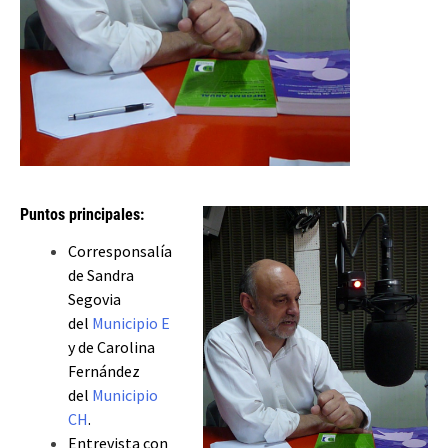
Puntos principales:
Corresponsalía
de Sandra
Segovia
del
Municipio E
y de Carolina
Fernández
del
Municipio
CH
.
Entrevista con