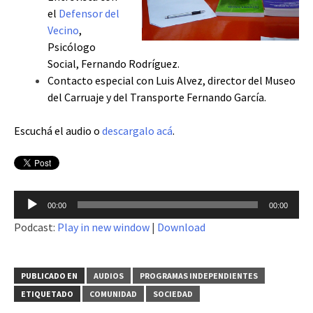
el
Defensor del
Vecino
,
Psicólogo
Social, Fernando Rodríguez.
Contacto especial con Luis Alvez, director del Museo
del Carruaje y del Transporte Fernando García.
Escuchá el audio o
descargalo acá
.
Reproductor
00:00
00:00
de
Podcast:
Play in new window
|
Download
audio
PUBLICADO EN
AUDIOS
PROGRAMAS INDEPENDIENTES
ETIQUETADO
COMUNIDAD
SOCIEDAD