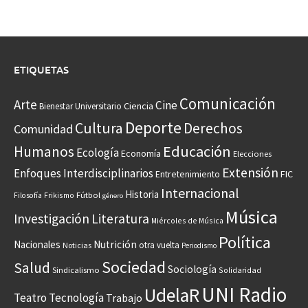
ETIQUETAS
Comunicación
Arte
Cine
Ciencia
Bienestar Universitario
Deporte
Cultura
Derechos
Comunidad
Educación
Humanos
Ecología
Economía
Elecciones
Extensión
Enfoques Interdisciplinarios
Entretenimiento
FIC
Internacional
Historia
Frikismo
Fútbol
Filosofía
género
Música
Investigación
Literatura
Miércoles de Música
Política
Nacionales
Nutrición
otra vuelta
Noticias
Periodismo
Sociedad
Salud
Sociología
Sindicalismo
Solidaridad
UNI Radio
UdelaR
Teatro
Tecnología
Trabajo