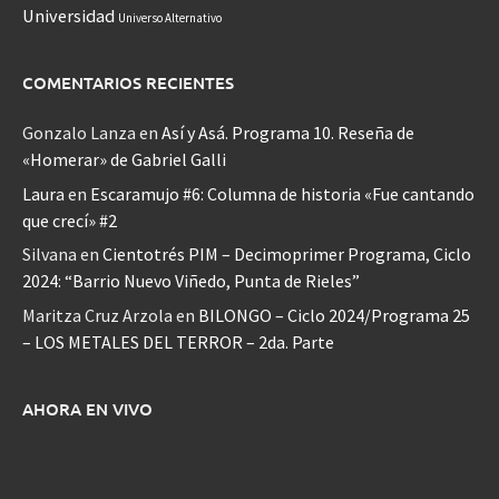
Universidad
Universo Alternativo
COMENTARIOS RECIENTES
Gonzalo Lanza
en
Así y Asá. Programa 10. Reseña de
«Homerar» de Gabriel Galli
Laura
en
Escaramujo #6: Columna de historia «Fue cantando
que crecí» #2
Silvana
en
Cientotrés PIM – Decimoprimer Programa, Ciclo
2024: “Barrio Nuevo Viñedo, Punta de Rieles”
Maritza Cruz Arzola
en
BILONGO – Ciclo 2024/Programa 25
– LOS METALES DEL TERROR – 2da. Parte
AHORA EN VIVO