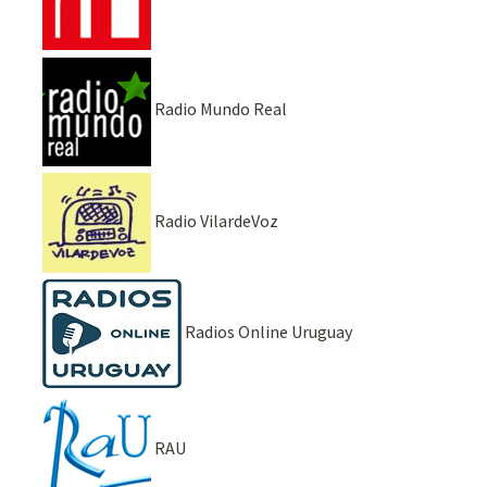
Radio Mundo Real
Radio VilardeVoz
Radios Online Uruguay
RAU