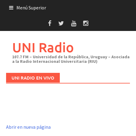
Saltar
Menú Superior
al
contenido
UNI Radio
107.7 FM – Universidad de la República, Uruguay – Asociada
a la Radio Internacional Universitaria (RIU)
UNI RADIO EN VIVO
Abrir en nueva página