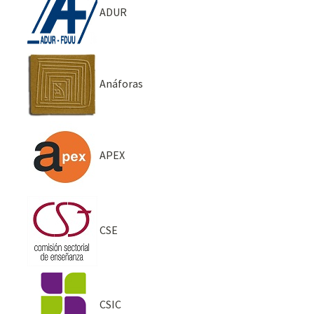
ADUR
Anáforas
APEX
CSE
CSIC