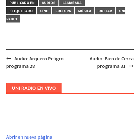
PUBLICADO EN
AUDIOS
LA MAÑANA
ETIQUETADO
CINE
CULTURA
MÚSICA
UDELAR
UNI
RADIO
Audio: Arquero Peligro
Audio: Bien de Cerca
Navegación
programa 28
programa 31
de
entradas
UNI RADIO EN VIVO
Abrir en nueva página