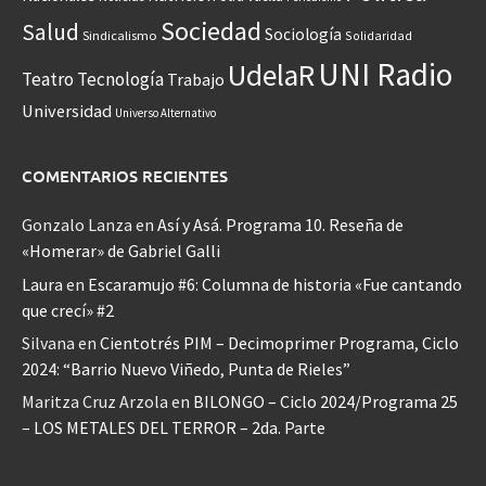
Sociedad
Salud
Sociología
Sindicalismo
Solidaridad
UNI Radio
UdelaR
Teatro
Tecnología
Trabajo
Universidad
Universo Alternativo
COMENTARIOS RECIENTES
Gonzalo Lanza
en
Así y Asá. Programa 10. Reseña de
«Homerar» de Gabriel Galli
Laura
en
Escaramujo #6: Columna de historia «Fue cantando
que crecí» #2
Silvana
en
Cientotrés PIM – Decimoprimer Programa, Ciclo
2024: “Barrio Nuevo Viñedo, Punta de Rieles”
Maritza Cruz Arzola
en
BILONGO – Ciclo 2024/Programa 25
– LOS METALES DEL TERROR – 2da. Parte