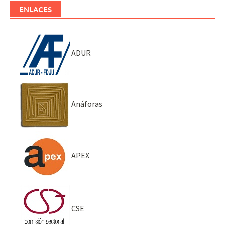
ENLACES
ADUR
Anáforas
APEX
CSE