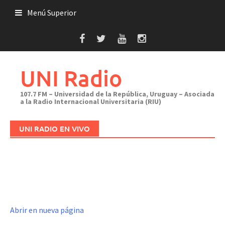
Saltar
Menú Superior
al
contenido
UNI Radio
107.7 FM – Universidad de la República, Uruguay – Asociada
a la Radio Internacional Universitaria (RIU)
UNI RADIO EN VIVO
Abrir en nueva página