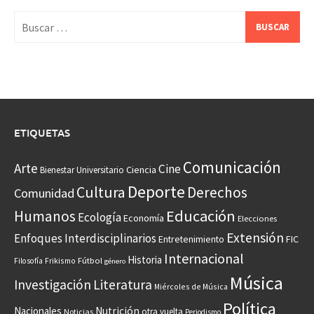
Buscar:
ETIQUETAS
Comunicación
Arte
Cine
Ciencia
Bienestar Universitario
Deporte
Cultura
Derechos
Comunidad
Educación
Humanos
Ecología
Economía
Elecciones
Extensión
Enfoques Interdisciplinarios
Entretenimiento
FIC
Internacional
Historia
Frikismo
Fútbol
Filosofía
género
Música
Investigación
Literatura
Miércoles de Música
Política
Nacionales
Nutrición
otra vuelta
Noticias
Periodismo