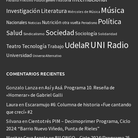
Frikismo
Fútbol
Filosofía
género
Música
Investigación
Literatura
Miércoles de Música
Política
Nacionales
Nutrición
otra vuelta
Noticias
Periodismo
Sociedad
Salud
Sociología
Sindicalismo
Solidaridad
UNI Radio
UdelaR
Teatro
Tecnología
Trabajo
Universidad
Universo Alternativo
COMENTARIOS RECIENTES
Gonzalo Lanza
en
Así y Asá. Programa 10. Reseña de
«Homerar» de Gabriel Galli
Laura
en
Escaramujo #6: Columna de historia «Fue cantando
que crecí» #2
Silvana
en
Cientotrés PIM – Decimoprimer Programa, Ciclo
2024: “Barrio Nuevo Viñedo, Punta de Rieles”
Maritza Cruz Arzola
en
BILONGO – Ciclo 2024/Programa 25