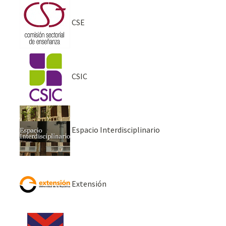
CSE
CSIC
Espacio Interdisciplinario
Extensión