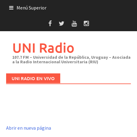
Saltar
Menú Superior
al
contenido
UNI Radio
107.7 FM – Universidad de la República, Uruguay – Asociada
a la Radio Internacional Universitaria (RIU)
UNI RADIO EN VIVO
Abrir en nueva página