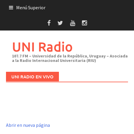
Saltar
Menú Superior
al
contenido
UNI Radio
107.7 FM – Universidad de la República, Uruguay – Asociada
a la Radio Internacional Universitaria (RIU)
UNI RADIO EN VIVO
Abrir en nueva página