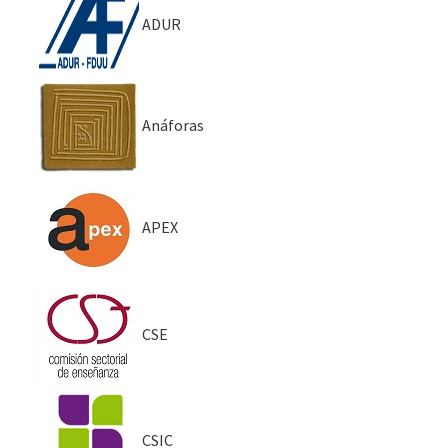
ADUR
Anáforas
APEX
CSE
CSIC