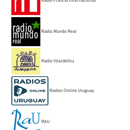
Radio Francia Internacional
Radio Mundo Real
Radio VilardeVoz
Radios Online Uruguay
RAU