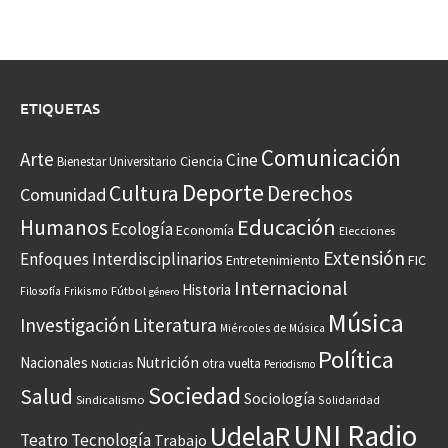
ETIQUETAS
Comunicación
Arte
Cine
Ciencia
Bienestar Universitario
Deporte
Cultura
Derechos
Comunidad
Educación
Humanos
Ecología
Economía
Elecciones
Extensión
Enfoques Interdisciplinarios
Entretenimiento
FIC
Internacional
Historia
Frikismo
Fútbol
Filosofía
género
Música
Investigación
Literatura
Miércoles de Música
Política
Nacionales
Nutrición
otra vuelta
Noticias
Periodismo
Sociedad
Salud
Sociología
Sindicalismo
Solidaridad
UNI Radio
UdelaR
Teatro
Tecnología
Trabajo