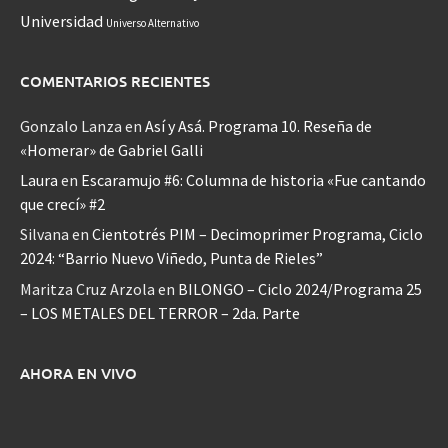
Universidad
Universo Alternativo
COMENTARIOS RECIENTES
Gonzalo Lanza
en
Así y Asá. Programa 10. Reseña de
«Homerar» de Gabriel Galli
Laura
en
Escaramujo #6: Columna de historia «Fue cantando
que crecí» #2
Silvana
en
Cientotrés PIM – Decimoprimer Programa, Ciclo
2024: “Barrio Nuevo Viñedo, Punta de Rieles”
Maritza Cruz Arzola
en
BILONGO – Ciclo 2024/Programa 25
– LOS METALES DEL TERROR – 2da. Parte
AHORA EN VIVO