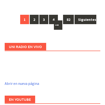
1
2
3
4
…
82
Siguientes
Ir
a
las
entradas
UNI RADIO EN VIVO
Abrir en nueva página
EN YOUTUBE