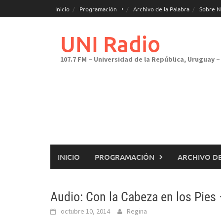
Saltar
Inicio
Programación
Archivo de la Palabra
Sobre N
al
contenido
UNI Radio
107.7 FM – Universidad de la República, Uruguay – 
INICIO
PROGRAMACIÓN
ARCHIVO DE
Audio: Con la Cabeza en los Pies
octubre 10, 2014
Regina