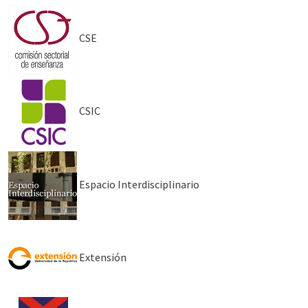
CSE
CSIC
Espacio Interdisciplinario
Extensión