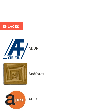
ENLACES
ADUR
Anáforas
APEX