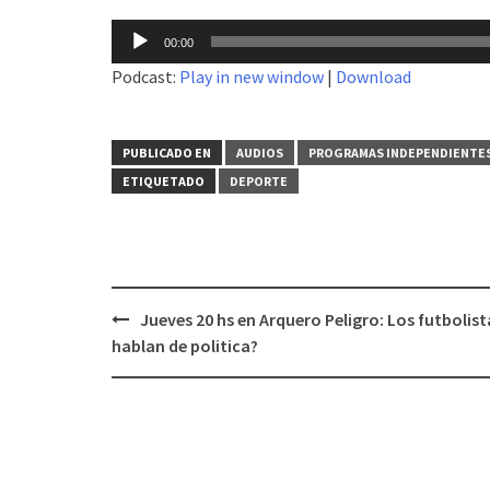
Reproductor
00:00
de
Podcast:
Play in new window
|
Download
audio
PUBLICADO EN
AUDIOS
PROGRAMAS INDEPENDIENTE
ETIQUETADO
DEPORTE
Jueves 20 hs en Arquero Peligro: Los futbolist
Navegación
hablan de politica?
de
entradas