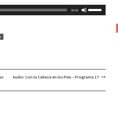
Utiliza
00:00
las
teclas
de
flecha
S
arriba/abajo
para
aumentar
o
disminuir
el
as
Audio: Con la Cabeza en los Pies – Programa 17
volumen.