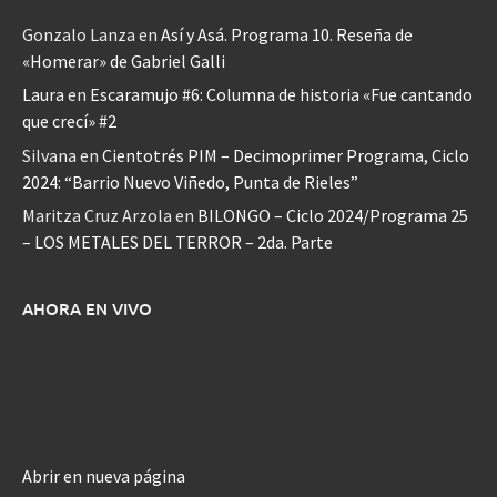
Gonzalo Lanza
en
Así y Asá. Programa 10. Reseña de
«Homerar» de Gabriel Galli
Laura
en
Escaramujo #6: Columna de historia «Fue cantando
que crecí» #2
Silvana
en
Cientotrés PIM – Decimoprimer Programa, Ciclo
2024: “Barrio Nuevo Viñedo, Punta de Rieles”
Maritza Cruz Arzola
en
BILONGO – Ciclo 2024/Programa 25
– LOS METALES DEL TERROR – 2da. Parte
AHORA EN VIVO
Abrir en nueva página