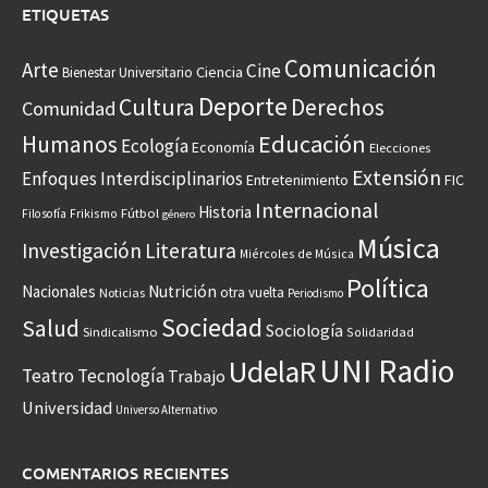
ETIQUETAS
Comunicación
Arte
Cine
Ciencia
Bienestar Universitario
Deporte
Cultura
Derechos
Comunidad
Educación
Humanos
Ecología
Economía
Elecciones
Extensión
Enfoques Interdisciplinarios
Entretenimiento
FIC
Internacional
Historia
Frikismo
Fútbol
Filosofía
género
Música
Investigación
Literatura
Miércoles de Música
Política
Nacionales
Nutrición
otra vuelta
Noticias
Periodismo
Sociedad
Salud
Sociología
Sindicalismo
Solidaridad
UNI Radio
UdelaR
Teatro
Tecnología
Trabajo
Universidad
Universo Alternativo
COMENTARIOS RECIENTES