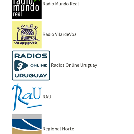
Radio Mundo Real
Radio VilardeVoz
Radios Online Uruguay
RAU
Regional Norte