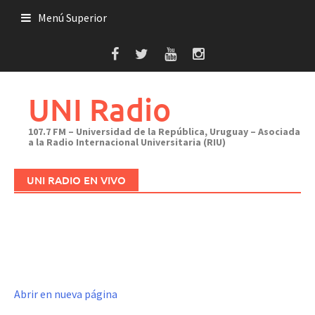
Saltar
Menú Superior
al
contenido
UNI Radio
107.7 FM – Universidad de la República, Uruguay – Asociada
a la Radio Internacional Universitaria (RIU)
UNI RADIO EN VIVO
Abrir en nueva página