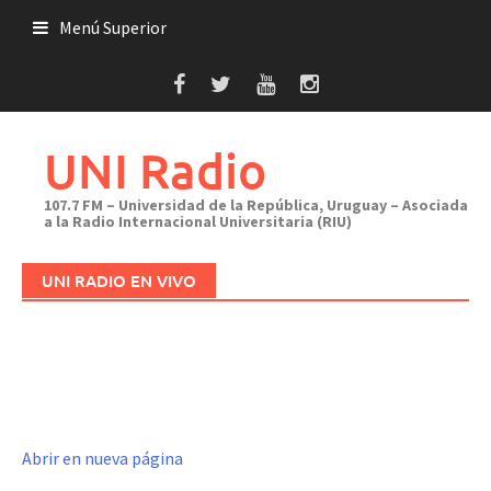
Saltar
Menú Superior
al
contenido
UNI Radio
107.7 FM – Universidad de la República, Uruguay – Asociada
a la Radio Internacional Universitaria (RIU)
UNI RADIO EN VIVO
Abrir en nueva página