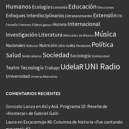
Educación
Humanos
Ecología
Economía
Elecciones
Extensión
Enfoques Interdisciplinarios
Entretenimiento
FIC
Internacional
Historia
Frikismo
Fútbol
Filosofía
género
Música
Investigación
Literatura
Miércoles de Música
Política
Nacionales
Nutrición
otra vuelta
Noticias
Periodismo
Sociedad
Salud
Sociología
Sindicalismo
Solidaridad
UNI Radio
UdelaR
Teatro
Tecnología
Trabajo
Universidad
Universo Alternativo
COMENTARIOS RECIENTES
Gonzalo Lanza
en
Así y Asá. Programa 10. Reseña de
«Homerar» de Gabriel Galli
Laura
en
Escaramujo #6: Columna de historia «Fue cantando
que crecí» #2