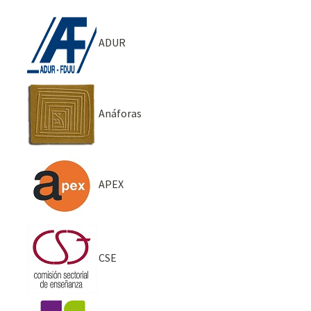
ADUR
Anáforas
APEX
CSE