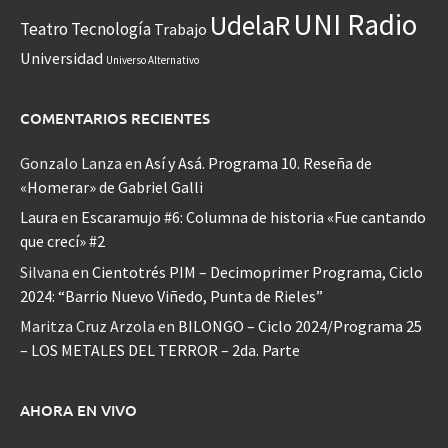
UNI Radio
UdelaR
Teatro
Tecnología
Trabajo
Universidad
Universo Alternativo
COMENTARIOS RECIENTES
Gonzalo Lanza
en
Así y Asá. Programa 10. Reseña de
«Homerar» de Gabriel Galli
Laura
en
Escaramujo #6: Columna de historia «Fue cantando
que crecí» #2
Silvana
en
Cientotrés PIM – Decimoprimer Programa, Ciclo
2024: “Barrio Nuevo Viñedo, Punta de Rieles”
Maritza Cruz Arzola
en
BILONGO – Ciclo 2024/Programa 25
– LOS METALES DEL TERROR – 2da. Parte
AHORA EN VIVO