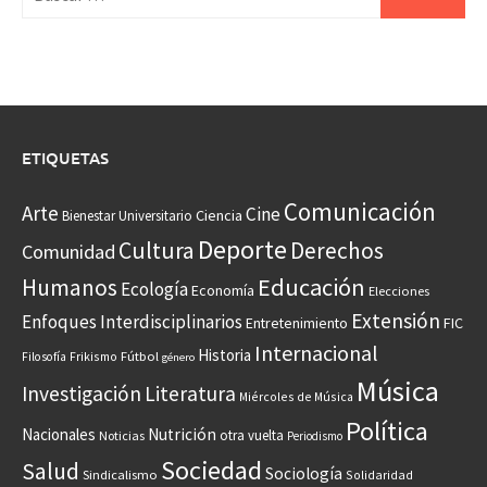
ETIQUETAS
Comunicación
Arte
Cine
Ciencia
Bienestar Universitario
Deporte
Cultura
Derechos
Comunidad
Educación
Humanos
Ecología
Economía
Elecciones
Extensión
Enfoques Interdisciplinarios
Entretenimiento
FIC
Internacional
Historia
Frikismo
Fútbol
Filosofía
género
Música
Investigación
Literatura
Miércoles de Música
Política
Nacionales
Nutrición
otra vuelta
Noticias
Periodismo
Sociedad
Salud
Sociología
Sindicalismo
Solidaridad