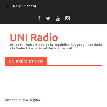
Saltar
Menú Superior
al
contenido
UNI Radio
107.7 FM – Universidad de la República, Uruguay – Asociada
a la Radio Internacional Universitaria (RIU)
UNI RADIO EN VIVO
Abrir en nueva página