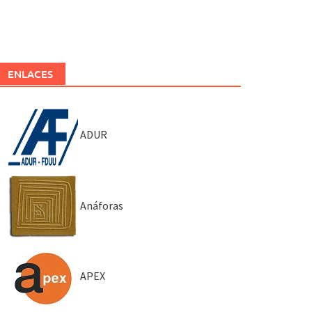
ENLACES
ADUR
Anáforas
APEX