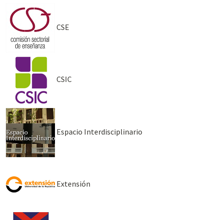
CSE
CSIC
Espacio Interdisciplinario
Extensión