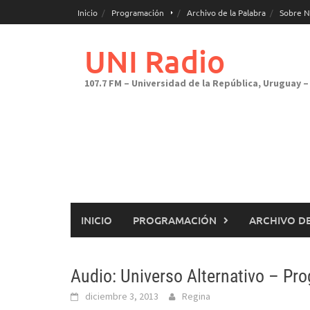
Saltar
Inicio
Programación
Archivo de la Palabra
Sobre N
al
contenido
UNI Radio
107.7 FM – Universidad de la República, Uruguay – 
INICIO
PROGRAMACIÓN
ARCHIVO DE
Audio: Universo Alternativo – Pr
diciembre 3, 2013
Regina