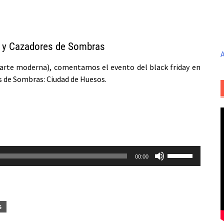
ay y Cazadores de Sombras
A
parte moderna), comentamos el evento del black friday en
es de Sombras: Ciudad de Huesos.
Utiliza
00:00
las
teclas
de
flecha
S
arriba/abajo
para