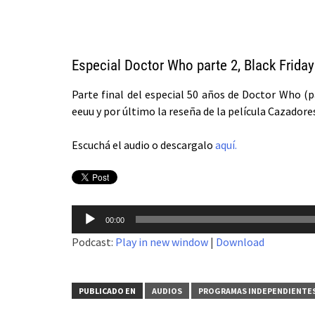
Especial Doctor Who parte 2, Black Frid
Parte final del especial 50 años de Doctor Who (
eeuu y por último la reseña de la película Cazador
Escuchá el audio o descargalo
aquí.
Reproductor
00:00
de
Podcast:
Play in new window
|
Download
audio
PUBLICADO EN
AUDIOS
PROGRAMAS INDEPENDIENTE