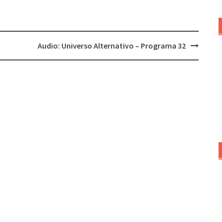
aumentar
o
disminuir
Audio: Universo Alternativo – Programa 32
el
volumen.