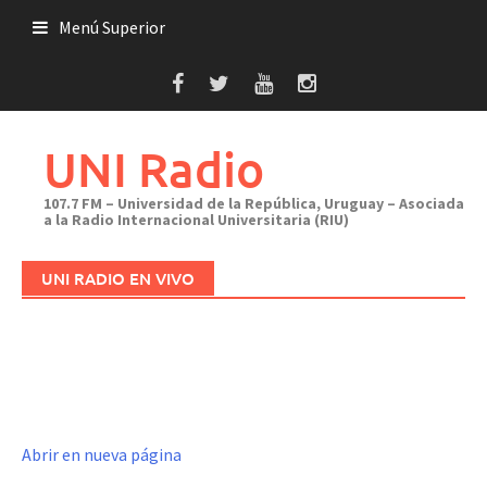
Saltar
Menú Superior
al
contenido
UNI Radio
107.7 FM – Universidad de la República, Uruguay – Asociada
a la Radio Internacional Universitaria (RIU)
UNI RADIO EN VIVO
Abrir en nueva página