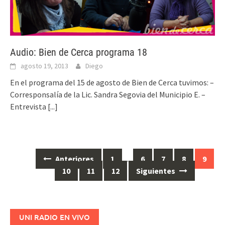
Audio: Bien de Cerca programa 18
agosto 19, 2013
Diego
En el programa del 15 de agosto de Bien de Cerca tuvimos: –
Corresponsalía de la Lic. Sandra Segovia del Municipio E. –
Entrevista
[...]
Anteriores
1
…
6
7
8
9
Ir
10
11
12
Siguientes
a
las
entradas
UNI RADIO EN VIVO