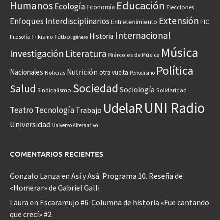
Educación
Humanos
Ecología
Economía
Elecciones
Extensión
Enfoques Interdisciplinarios
Entretenimiento
FIC
Internacional
Historia
Frikismo
Fútbol
Filosofía
género
Música
Investigación
Literatura
Miércoles de Música
Política
Nacionales
Nutrición
otra vuelta
Noticias
Periodismo
Sociedad
Salud
Sociología
Sindicalismo
Solidaridad
UNI Radio
UdelaR
Teatro
Tecnología
Trabajo
Universidad
Universo Alternativo
COMENTARIOS RECIENTES
Gonzalo Lanza
en
Así y Asá. Programa 10. Reseña de
«Homerar» de Gabriel Galli
Laura
en
Escaramujo #6: Columna de historia «Fue cantando
que crecí» #2