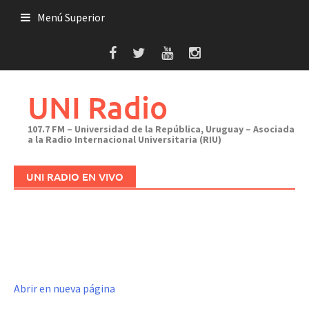
Saltar
Menú Superior
al
contenido
UNI Radio
107.7 FM – Universidad de la República, Uruguay – Asociada
a la Radio Internacional Universitaria (RIU)
UNI RADIO EN VIVO
Abrir en nueva página