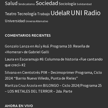
Sociedad
Salud
Sociología
Sindicalismo
Solidaridad
UNI Radio
UdelaR
Teatro
Tecnología
Trabajo
Universidad
Universo Alternativo
COMENTARIOS RECIENTES
Gonzalo Lanza
en
Así y Asá. Programa 10. Reseña de
«Homerar» de Gabriel Galli
Laura
en
Escaramujo #6: Columna de historia «Fue cantando
que crecí» #2
Silvana
en
Cientotrés PIM – Decimoprimer Programa, Ciclo
2024: “Barrio Nuevo Viñedo, Punta de Rieles”
Maritza Cruz Arzola
en
BILONGO – Ciclo 2024/Programa 25
– LOS METALES DEL TERROR – 2da. Parte
AHORA EN VIVO