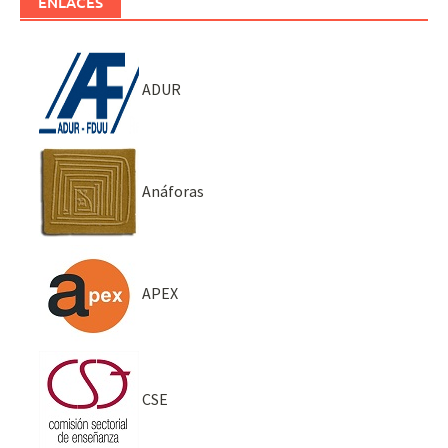
ENLACES
ADUR
Anáforas
APEX
CSE