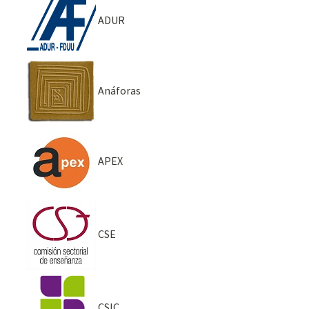
ADUR
Anáforas
APEX
CSE
CSIC