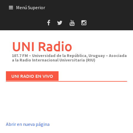
Saltar
Menú Superior
al
contenido
UNI Radio
107.7 FM – Universidad de la República, Uruguay – Asociada
a la Radio Internacional Universitaria (RIU)
UNI RADIO EN VIVO
Abrir en nueva página