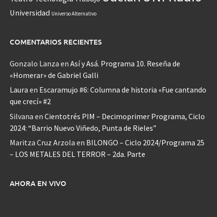
Universidad
Universo Alternativo
COMENTARIOS RECIENTES
Gonzalo Lanza
en
Así y Asá. Programa 10. Reseña de
«Homerar» de Gabriel Galli
Laura
en
Escaramujo #6: Columna de historia «Fue cantando
que crecí» #2
Silvana
en
Cientotrés PIM – Decimoprimer Programa, Ciclo
2024: “Barrio Nuevo Viñedo, Punta de Rieles”
Maritza Cruz Arzola
en
BILONGO – Ciclo 2024/Programa 25
– LOS METALES DEL TERROR – 2da. Parte
AHORA EN VIVO