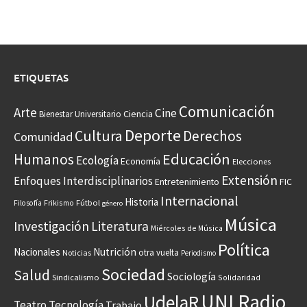
ETIQUETAS
Comunicación
Arte
Cine
Ciencia
Bienestar Universitario
Deporte
Cultura
Derechos
Comunidad
Educación
Humanos
Ecología
Economía
Elecciones
Extensión
Enfoques Interdisciplinarios
Entretenimiento
FIC
Internacional
Historia
Frikismo
Fútbol
Filosofía
género
Música
Investigación
Literatura
Miércoles de Música
Política
Nacionales
Nutrición
otra vuelta
Noticias
Periodismo
Sociedad
Salud
Sociología
Sindicalismo
Solidaridad
UNI Radio
UdelaR
Teatro
Tecnología
Trabajo