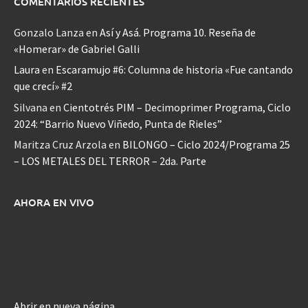
COMENTARIOS RECIENTES
Gonzalo Lanza
en
Así y Asá. Programa 10. Reseña de
«Homerar» de Gabriel Galli
Laura
en
Escaramujo #6: Columna de historia «Fue cantando
que crecí» #2
Silvana
en
Cientotrés PIM – Decimoprimer Programa, Ciclo
2024: “Barrio Nuevo Viñedo, Punta de Rieles”
Maritza Cruz Arzola
en
BILONGO – Ciclo 2024/Programa 25
– LOS METALES DEL TERROR – 2da. Parte
AHORA EN VIVO
Abrir en nueva página