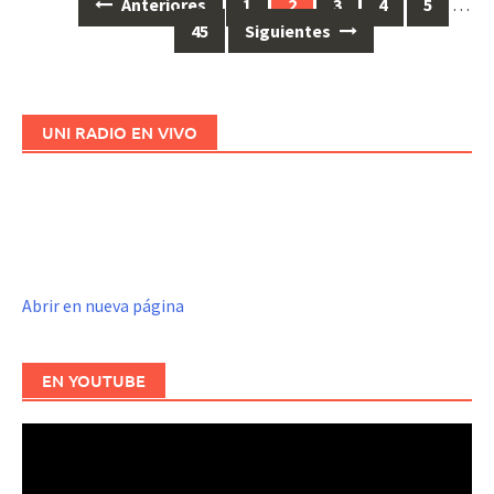
Anteriores
1
2
3
4
5
…
Ir
45
Siguientes
a
las
entradas
UNI RADIO EN VIVO
Abrir en nueva página
EN YOUTUBE