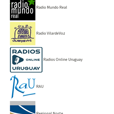
Radio Mundo Real
Radio VilardeVoz
Radios Online Uruguay
RAU
Regional Norte