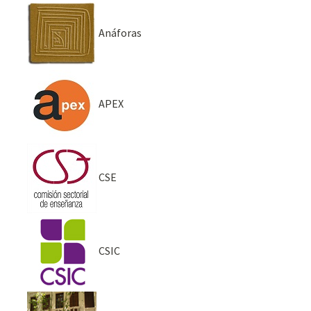
Anáforas
APEX
CSE
CSIC