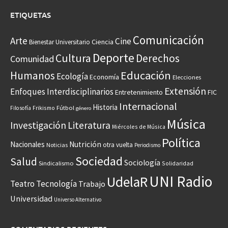
ETIQUETAS
Comunicación
Arte
Cine
Ciencia
Bienestar Universitario
Deporte
Cultura
Derechos
Comunidad
Educación
Humanos
Ecología
Economía
Elecciones
Extensión
Enfoques Interdisciplinarios
Entretenimiento
FIC
Internacional
Historia
Frikismo
Fútbol
Filosofía
género
Música
Investigación
Literatura
Miércoles de Música
Política
Nacionales
Nutrición
otra vuelta
Noticias
Periodismo
Sociedad
Salud
Sociología
Sindicalismo
Solidaridad
UNI Radio
UdelaR
Teatro
Tecnología
Trabajo
Universidad
Universo Alternativo