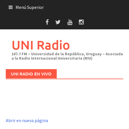
Saltar
Menú Superior
al
contenido
UNI Radio
107.7 FM – Universidad de la República, Uruguay – Asociada
a la Radio Internacional Universitaria (RIU)
UNI RADIO EN VIVO
Abrir en nueva página