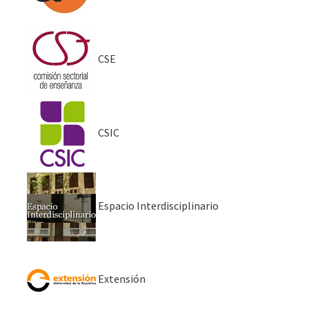
CSE
CSIC
Espacio Interdisciplinario
Extensión