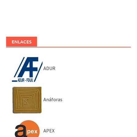
ENLACES
ADUR
Anáforas
APEX