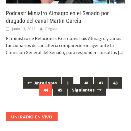
Podcast: Ministro Almagro en el Senado por
dragado del canal Martin Garcia
junio 13, 2012
Regina
El ministro de Relaciones Exteriores Luis Almagro y varios
funcionarios de cancillería comparecieron ayer ante la
Comisión General del Senado, para responder consultas
[...]
Anteriores
1
…
41
42
43
Ir
44
45
Siguientes
a
las
entradas
UNI RADIO EN VIVO