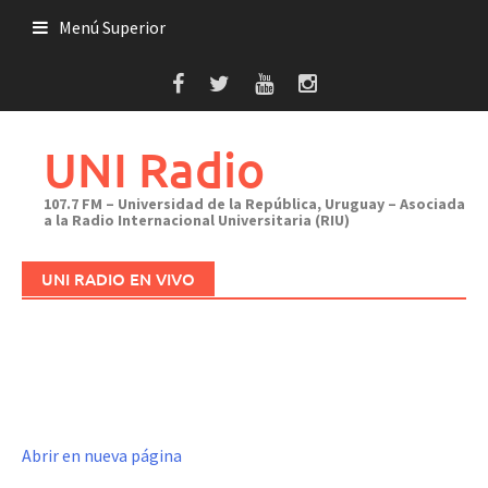
Saltar
Menú Superior
al
contenido
UNI Radio
107.7 FM – Universidad de la República, Uruguay – Asociada
a la Radio Internacional Universitaria (RIU)
UNI RADIO EN VIVO
Abrir en nueva página