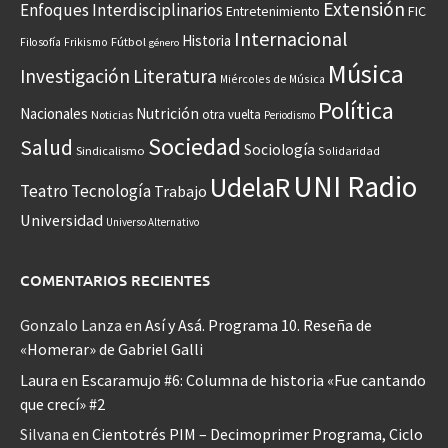
Extensión
Enfoques Interdisciplinarios
Entretenimiento
FIC
Internacional
Historia
Frikismo
Fútbol
Filosofía
género
Música
Investigación
Literatura
Miércoles de Música
Política
Nacionales
Nutrición
otra vuelta
Noticias
Periodismo
Sociedad
Salud
Sociología
Sindicalismo
Solidaridad
UNI Radio
UdelaR
Teatro
Tecnología
Trabajo
Universidad
Universo Alternativo
COMENTARIOS RECIENTES
Gonzalo Lanza
en
Así y Asá. Programa 10. Reseña de
«Homerar» de Gabriel Galli
Laura
en
Escaramujo #6: Columna de historia «Fue cantando
que crecí» #2
Silvana
en
Cientotrés PIM – Decimoprimer Programa, Ciclo