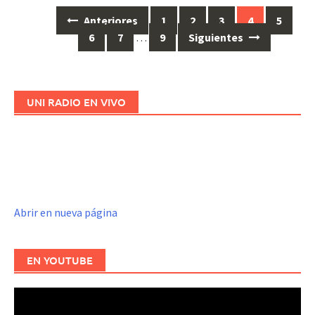
Anteriores
1
2
3
4
5
Ir
6
7
…
9
Siguientes
a
las
entradas
UNI RADIO EN VIVO
Abrir en nueva página
EN YOUTUBE