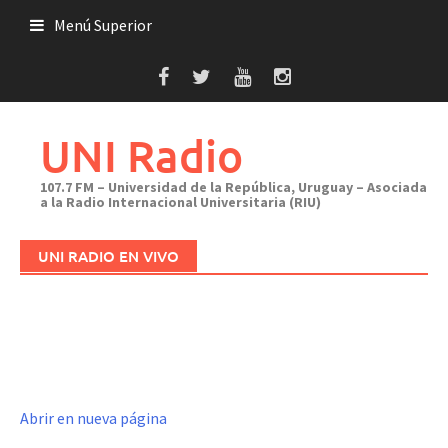
Saltar
Menú Superior
al
contenido
UNI Radio
107.7 FM – Universidad de la República, Uruguay – Asociada
a la Radio Internacional Universitaria (RIU)
UNI RADIO EN VIVO
Abrir en nueva página