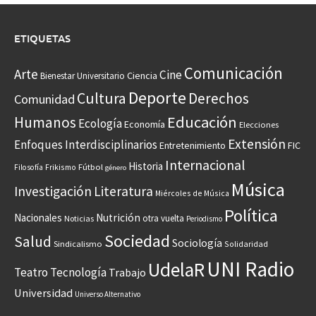
ETIQUETAS
Comunicación
Arte
Cine
Ciencia
Bienestar Universitario
Deporte
Cultura
Derechos
Comunidad
Educación
Humanos
Ecología
Economía
Elecciones
Extensión
Enfoques Interdisciplinarios
Entretenimiento
FIC
Internacional
Historia
Frikismo
Fútbol
Filosofía
género
Música
Investigación
Literatura
Miércoles de Música
Política
Nacionales
Nutrición
otra vuelta
Noticias
Periodismo
Sociedad
Salud
Sociología
Sindicalismo
Solidaridad
UNI Radio
UdelaR
Teatro
Tecnología
Trabajo
Universidad
Universo Alternativo