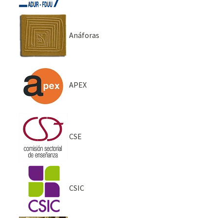
Anáforas
APEX
CSE
CSIC