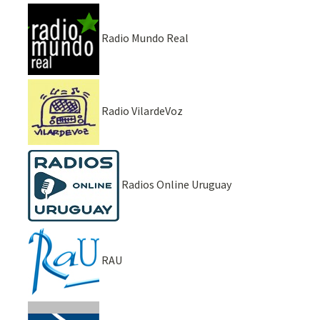
Radio Mundo Real
Radio VilardeVoz
Radios Online Uruguay
RAU