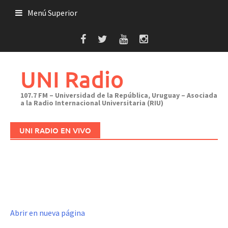
Saltar
Menú Superior
al
contenido
UNI Radio
107.7 FM – Universidad de la República, Uruguay – Asociada
a la Radio Internacional Universitaria (RIU)
UNI RADIO EN VIVO
Abrir en nueva página