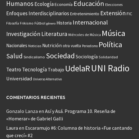
Educación
Humanos
Ecología
Economía
Elecciones
Extensión
Enfoques Interdisciplinarios
Entretenimiento
FIC
Internacional
Historia
Frikismo
Fútbol
Filosofía
género
Música
Investigación
Literatura
Miércoles de Música
Política
Nacionales
Nutrición
otra vuelta
Noticias
Periodismo
Sociedad
Salud
Sociología
Sindicalismo
Solidaridad
UNI Radio
UdelaR
Teatro
Tecnología
Trabajo
Universidad
Universo Alternativo
COMENTARIOS RECIENTES
Gonzalo Lanza
en
Así y Asá. Programa 10. Reseña de
«Homerar» de Gabriel Galli
Laura
en
Escaramujo #6: Columna de historia «Fue cantando
que crecí» #2