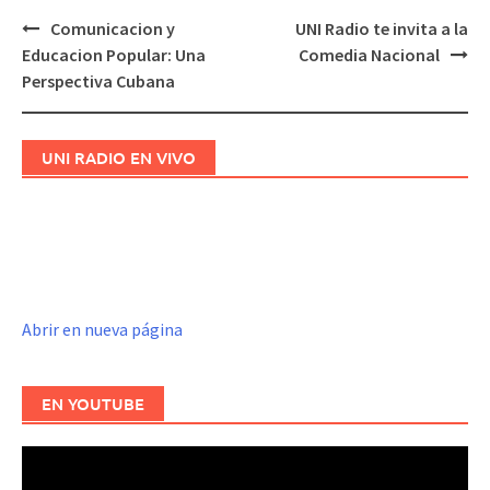
Comunicacion y
UNI Radio te invita a la
Navegación
Educacion Popular: Una
Comedia Nacional
de
Perspectiva Cubana
entradas
UNI RADIO EN VIVO
Abrir en nueva página
EN YOUTUBE