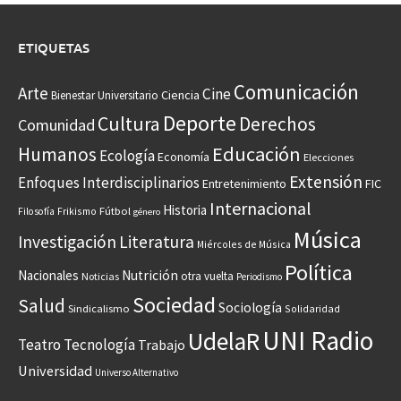
ETIQUETAS
Comunicación
Arte
Cine
Ciencia
Bienestar Universitario
Deporte
Cultura
Derechos
Comunidad
Educación
Humanos
Ecología
Economía
Elecciones
Extensión
Enfoques Interdisciplinarios
Entretenimiento
FIC
Internacional
Historia
Frikismo
Fútbol
Filosofía
género
Música
Investigación
Literatura
Miércoles de Música
Política
Nacionales
Nutrición
otra vuelta
Noticias
Periodismo
Sociedad
Salud
Sociología
Sindicalismo
Solidaridad
UNI Radio
UdelaR
Teatro
Tecnología
Trabajo
Universidad
Universo Alternativo