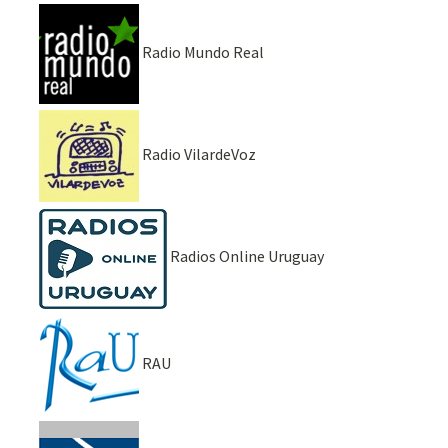
Radio Mundo Real
Radio VilardeVoz
Radios Online Uruguay
RAU