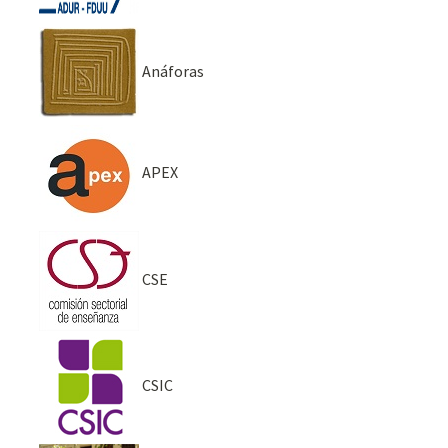
Anáforas
APEX
CSE
CSIC