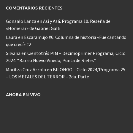
COMENTARIOS RECIENTES
Gonzalo Lanza
en
Así y Asá. Programa 10. Reseña de
«Homerar» de Gabriel Galli
Laura
en
Escaramujo #6: Columna de historia «Fue cantando
que crecí» #2
Silvana
en
Cientotrés PIM – Decimoprimer Programa, Ciclo
2024: “Barrio Nuevo Viñedo, Punta de Rieles”
Maritza Cruz Arzola
en
BILONGO – Ciclo 2024/Programa 25
– LOS METALES DEL TERROR – 2da. Parte
AHORA EN VIVO