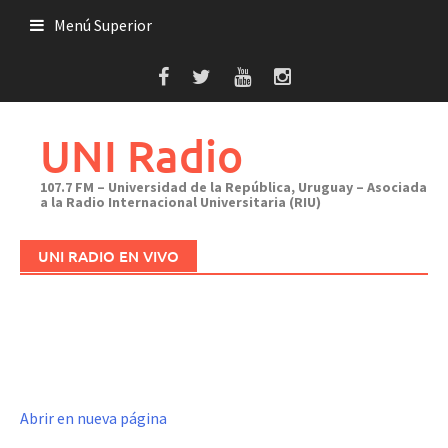
Saltar
Menú Superior
al
contenido
UNI Radio
107.7 FM – Universidad de la República, Uruguay – Asociada
a la Radio Internacional Universitaria (RIU)
UNI RADIO EN VIVO
Abrir en nueva página