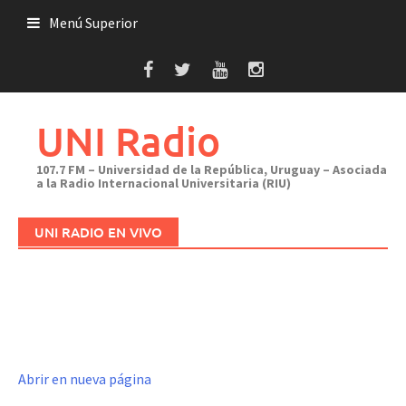
Saltar
Menú Superior
al
contenido
UNI Radio
107.7 FM – Universidad de la República, Uruguay – Asociada
a la Radio Internacional Universitaria (RIU)
UNI RADIO EN VIVO
Abrir en nueva página