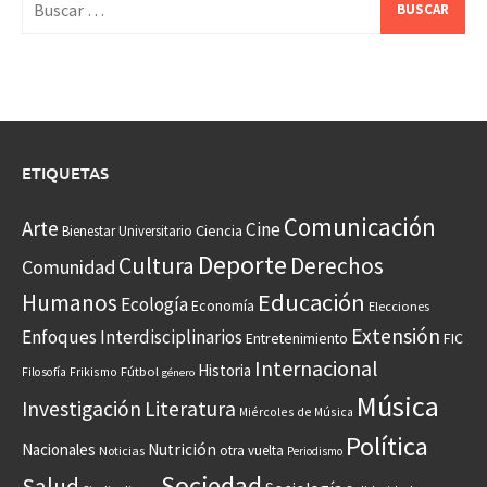
ETIQUETAS
Comunicación
Arte
Cine
Ciencia
Bienestar Universitario
Deporte
Cultura
Derechos
Comunidad
Educación
Humanos
Ecología
Economía
Elecciones
Extensión
Enfoques Interdisciplinarios
Entretenimiento
FIC
Internacional
Historia
Frikismo
Fútbol
Filosofía
género
Música
Investigación
Literatura
Miércoles de Música
Política
Nacionales
Nutrición
otra vuelta
Noticias
Periodismo
Sociedad
Salud