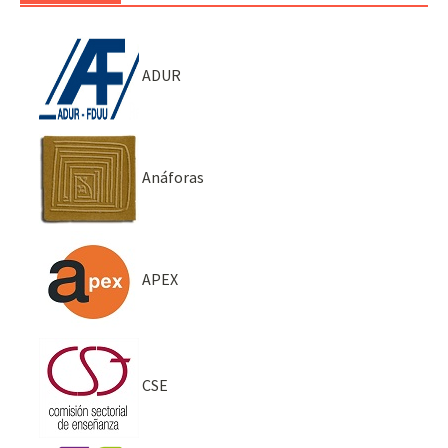
ADUR
Anáforas
APEX
CSE