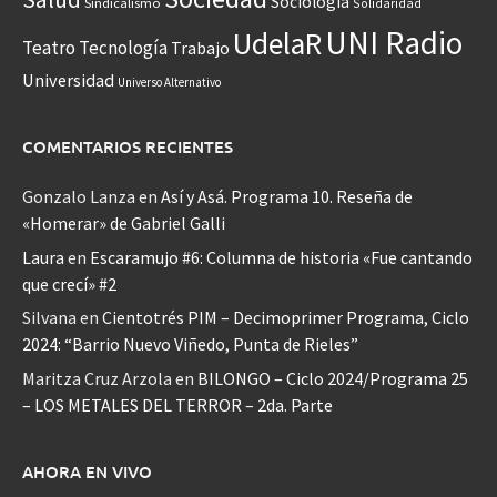
Sociología
Sindicalismo
Solidaridad
UNI Radio
UdelaR
Teatro
Tecnología
Trabajo
Universidad
Universo Alternativo
COMENTARIOS RECIENTES
Gonzalo Lanza
en
Así y Asá. Programa 10. Reseña de
«Homerar» de Gabriel Galli
Laura
en
Escaramujo #6: Columna de historia «Fue cantando
que crecí» #2
Silvana
en
Cientotrés PIM – Decimoprimer Programa, Ciclo
2024: “Barrio Nuevo Viñedo, Punta de Rieles”
Maritza Cruz Arzola
en
BILONGO – Ciclo 2024/Programa 25
– LOS METALES DEL TERROR – 2da. Parte
AHORA EN VIVO