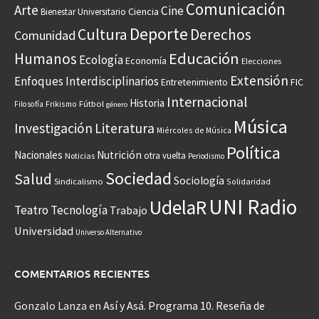
Comunicación
Arte
Cine
Ciencia
Bienestar Universitario
Deporte
Cultura
Derechos
Comunidad
Educación
Humanos
Ecología
Economía
Elecciones
Extensión
Enfoques Interdisciplinarios
Entretenimiento
FIC
Internacional
Historia
Frikismo
Fútbol
Filosofía
género
Música
Investigación
Literatura
Miércoles de Música
Política
Nacionales
Nutrición
otra vuelta
Noticias
Periodismo
Sociedad
Salud
Sociología
Sindicalismo
Solidaridad
UNI Radio
UdelaR
Teatro
Tecnología
Trabajo
Universidad
Universo Alternativo
COMENTARIOS RECIENTES
Gonzalo Lanza
en
Así y Asá. Programa 10. Reseña de