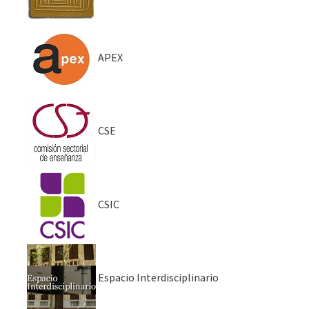
APEX
CSE
CSIC
Espacio Interdisciplinario