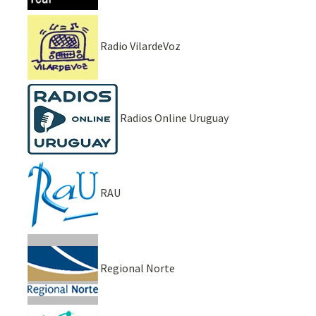
Radio VilardeVoz
Radios Online Uruguay
RAU
Regional Norte