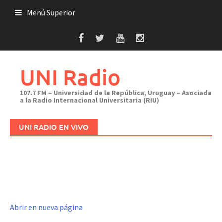
Saltar
Menú Superior
al
contenido
UNI Radio
107.7 FM – Universidad de la República, Uruguay – Asociada
a la Radio Internacional Universitaria (RIU)
UNI RADIO EN VIVO
Abrir en nueva página