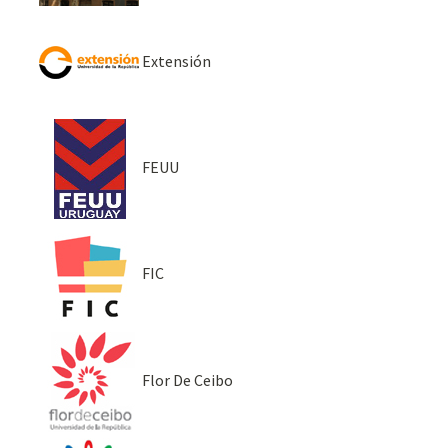
Extensión
FEUU
FIC
Flor De Ceibo