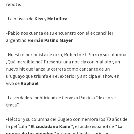
rebote.
-La música de
Kiss
y
Metallica
.
-Pablo nos cuenta de su encuentro con el ex canciller
argentino
Hernán Patiño Mayer
.
-Nuestro periodista de raza, Roberto El Perro y su columna
¿Qué increíble no? Presenta una noticia con mal olor, un
nuevo hit que lanza la carrera como cantante de un
uruguayo que triunfa en el exterior y anticipa el show en
vivo de
Raphael
.
-La verdadera publicidad de Cerveza Patricia “de eso se
trata”
-Héctor y su columna del Gugleo conmemora los 70 años de
la película
“El ciudadano Kane”
, el audio español de
“La
guerra de los mundos”
y algunas lápidas curiosas.