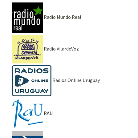
Radio Mundo Real
Radio VilardeVoz
Radios Online Uruguay
RAU