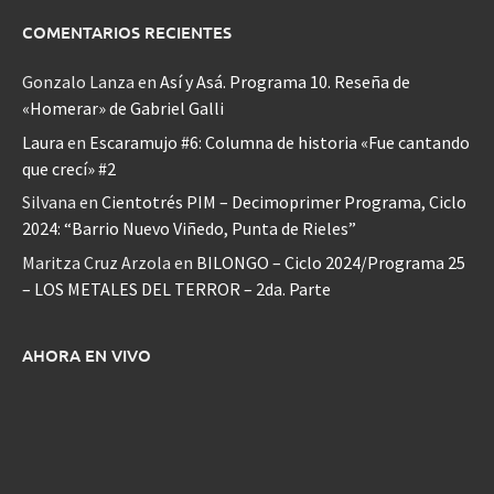
COMENTARIOS RECIENTES
Gonzalo Lanza
en
Así y Asá. Programa 10. Reseña de
«Homerar» de Gabriel Galli
Laura
en
Escaramujo #6: Columna de historia «Fue cantando
que crecí» #2
Silvana
en
Cientotrés PIM – Decimoprimer Programa, Ciclo
2024: “Barrio Nuevo Viñedo, Punta de Rieles”
Maritza Cruz Arzola
en
BILONGO – Ciclo 2024/Programa 25
– LOS METALES DEL TERROR – 2da. Parte
AHORA EN VIVO