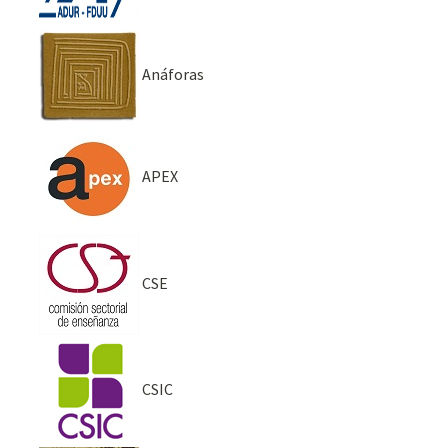
Anáforas
APEX
CSE
CSIC