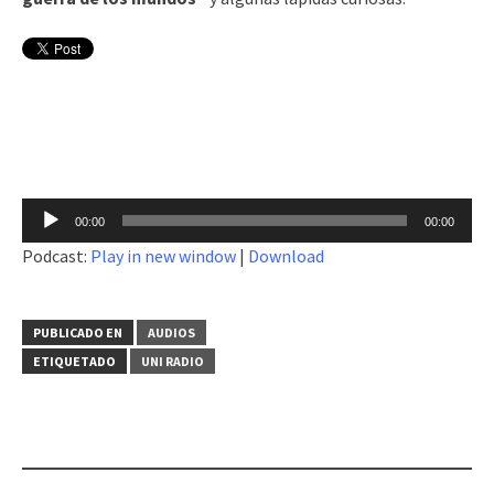
Reproductor
00:00
00:00
de
Podcast:
Play in new window
|
Download
audio
PUBLICADO EN
AUDIOS
ETIQUETADO
UNI RADIO