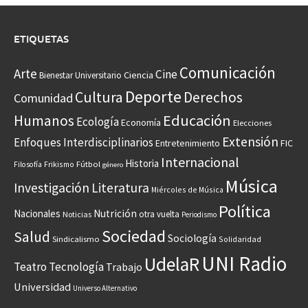
ETIQUETAS
Comunicación
Arte
Cine
Ciencia
Bienestar Universitario
Deporte
Cultura
Derechos
Comunidad
Educación
Humanos
Ecología
Economía
Elecciones
Extensión
Enfoques Interdisciplinarios
Entretenimiento
FIC
Internacional
Historia
Frikismo
Fútbol
Filosofía
género
Música
Investigación
Literatura
Miércoles de Música
Política
Nacionales
Nutrición
otra vuelta
Noticias
Periodismo
Sociedad
Salud
Sociología
Sindicalismo
Solidaridad
UNI Radio
UdelaR
Teatro
Tecnología
Trabajo
Universidad
Universo Alternativo