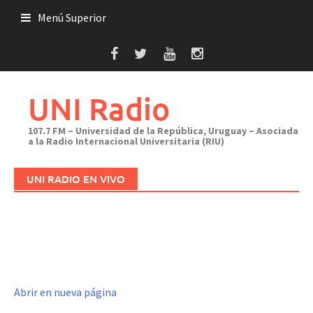
Saltar
Menú Superior
al
contenido
UNI Radio
107.7 FM – Universidad de la República, Uruguay – Asociada
a la Radio Internacional Universitaria (RIU)
UNI RADIO EN VIVO
Abrir en nueva página