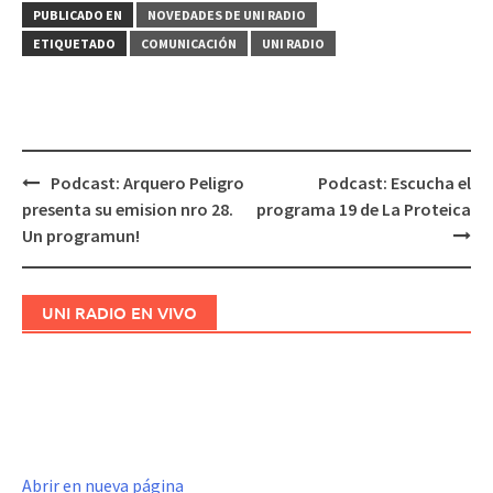
PUBLICADO EN
NOVEDADES DE UNI RADIO
ETIQUETADO
COMUNICACIÓN
UNI RADIO
Podcast: Arquero Peligro
Podcast: Escucha el
Navegación
presenta su emision nro 28.
programa 19 de La Proteica
de
Un programun!
entradas
UNI RADIO EN VIVO
Abrir en nueva página