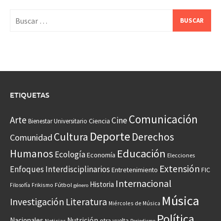
Buscar:
ETIQUETAS
Comunicación
Arte
Cine
Ciencia
Bienestar Universitario
Deporte
Cultura
Derechos
Comunidad
Educación
Humanos
Ecología
Economía
Elecciones
Extensión
Enfoques Interdisciplinarios
Entretenimiento
FIC
Internacional
Historia
Frikismo
Fútbol
Filosofía
género
Música
Investigación
Literatura
Miércoles de Música
Política
Nacionales
Nutrición
otra vuelta
Noticias