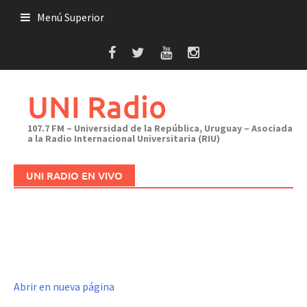
Saltar
Menú Superior
al
contenido
UNI Radio
107.7 FM – Universidad de la República, Uruguay – Asociada
a la Radio Internacional Universitaria (RIU)
UNI RADIO EN VIVO
Abrir en nueva página