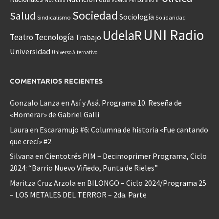
Periodismo
Sociedad
Salud
Sociología
Sindicalismo
Solidaridad
UNI Radio
UdelaR
Teatro
Tecnología
Trabajo
Universidad
Universo Alternativo
COMENTARIOS RECIENTES
Gonzalo Lanza
en
Así y Asá. Programa 10. Reseña de
«Homerar» de Gabriel Galli
Laura
en
Escaramujo #6: Columna de historia «Fue cantando
que crecí» #2
Silvana
en
Cientotrés PIM – Decimoprimer Programa, Ciclo
2024: “Barrio Nuevo Viñedo, Punta de Rieles”
Maritza Cruz Arzola
en
BILONGO – Ciclo 2024/Programa 25
– LOS METALES DEL TERROR – 2da. Parte