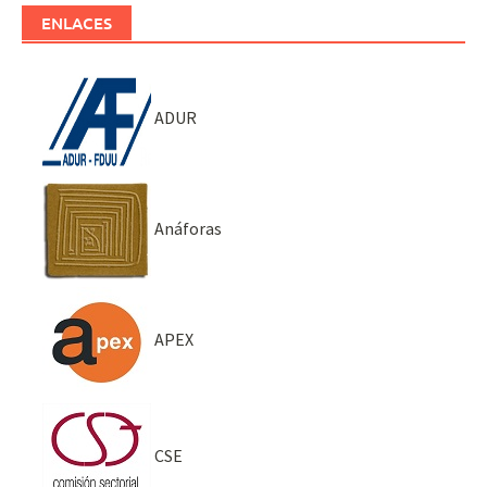
ENLACES
ADUR
Anáforas
APEX
CSE