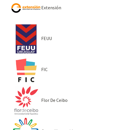
Extensión
FEUU
FIC
Flor De Ceibo