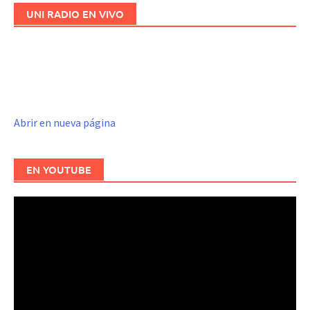
entradas
UNI RADIO EN VIVO
Abrir en nueva página
EN YOUTUBE