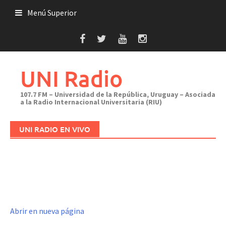
Saltar
Menú Superior
al
contenido
UNI Radio
107.7 FM – Universidad de la República, Uruguay – Asociada
a la Radio Internacional Universitaria (RIU)
UNI RADIO EN VIVO
Abrir en nueva página