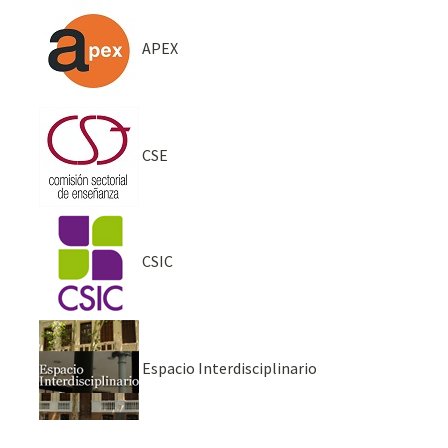
APEX
CSE
CSIC
Espacio Interdisciplinario