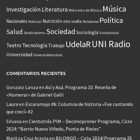
Música
Investigación
Literatura
Miércoles de Música
Política
Nacionales
Nutrición
otra vuelta
Noticias
Periodismo
Sociedad
Salud
Sociología
Sindicalismo
Solidaridad
UNI Radio
UdelaR
Teatro
Tecnología
Trabajo
Universidad
Universo Alternativo
COMENTARIOS RECIENTES
Gonzalo Lanza
en
Así y Asá. Programa 10. Reseña de
«Homerar» de Gabriel Galli
Laura
en
Escaramujo #6: Columna de historia «Fue cantando
que crecí» #2
Silvana
en
Cientotrés PIM – Decimoprimer Programa, Ciclo
2024: “Barrio Nuevo Viñedo, Punta de Rieles”
Maritza Cruz Arzola
en
BILONGO – Ciclo 2024/Programa 25