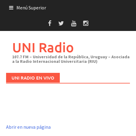
Saltar
Menú Superior
al
contenido
UNI Radio
107.7 FM – Universidad de la República, Uruguay – Asociada
a la Radio Internacional Universitaria (RIU)
UNI RADIO EN VIVO
Abrir en nueva página