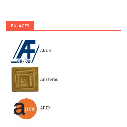
ENLACES
ADUR
Anáforas
APEX