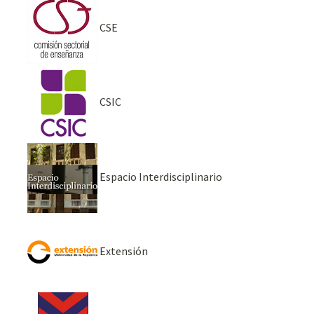
CSE
CSIC
Espacio Interdisciplinario
Extensión