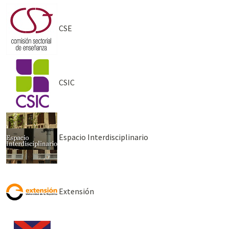
CSE
CSIC
Espacio Interdisciplinario
Extensión