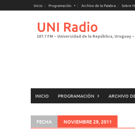
Saltar
Inicio
Programación
Archivo de la Palabra
Sobre N
al
contenido
UNI Radio
107.7 FM – Universidad de la República, Uruguay – 
INICIO
PROGRAMACIÓN
ARCHIVO DE
FECHA
NOVIEMBRE 29, 2011