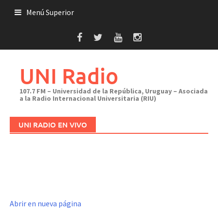
Saltar
Menú Superior
al
contenido
UNI Radio
107.7 FM – Universidad de la República, Uruguay – Asociada
a la Radio Internacional Universitaria (RIU)
UNI RADIO EN VIVO
Abrir en nueva página