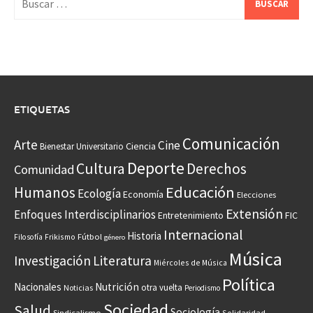
ETIQUETAS
Comunicación
Arte
Cine
Ciencia
Bienestar Universitario
Deporte
Cultura
Derechos
Comunidad
Educación
Humanos
Ecología
Economía
Elecciones
Extensión
Enfoques Interdisciplinarios
Entretenimiento
FIC
Internacional
Historia
Frikismo
Fútbol
Filosofía
género
Música
Investigación
Literatura
Miércoles de Música
Política
Nacionales
Nutrición
otra vuelta
Noticias
Periodismo
Sociedad
Salud
Sociología
Sindicalismo
Solidaridad