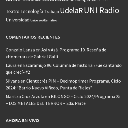
UNI Radio
UdelaR
Teatro
Tecnología
Trabajo
Universidad
Universo Alternativo
COMENTARIOS RECIENTES
Gonzalo Lanza
en
Así y Asá. Programa 10. Reseña de
«Homerar» de Gabriel Galli
Laura
en
Escaramujo #6: Columna de historia «Fue cantando
que crecí» #2
Silvana
en
Cientotrés PIM – Decimoprimer Programa, Ciclo
2024: “Barrio Nuevo Viñedo, Punta de Rieles”
Maritza Cruz Arzola
en
BILONGO – Ciclo 2024/Programa 25
– LOS METALES DEL TERROR – 2da. Parte
AHORA EN VIVO