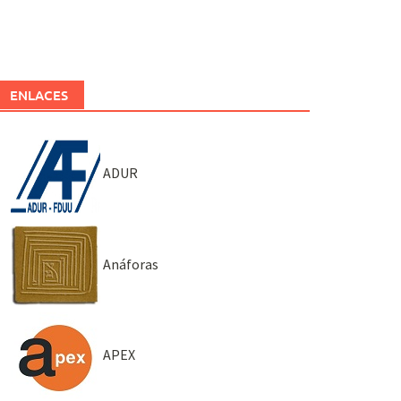
ENLACES
ADUR
Anáforas
APEX