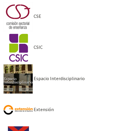
CSE
CSIC
Espacio Interdisciplinario
Extensión