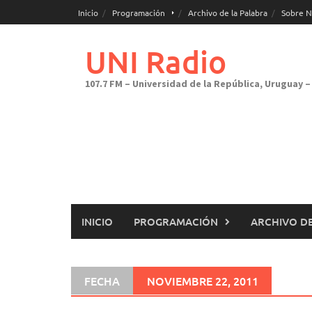
Saltar
Inicio
Programación
Archivo de la Palabra
Sobre N
al
contenido
UNI Radio
107.7 FM – Universidad de la República, Uruguay – 
INICIO
PROGRAMACIÓN
ARCHIVO DE
FECHA
NOVIEMBRE 22, 2011