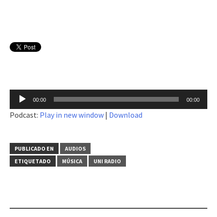
Reproductor
00:00
00:00
de
Podcast:
Play in new window
|
Download
audio
PUBLICADO EN
AUDIOS
ETIQUETADO
MÚSICA
UNI RADIO