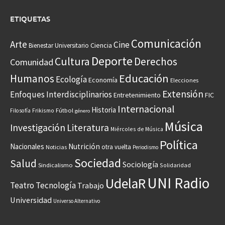
ETIQUETAS
Comunicación
Arte
Cine
Ciencia
Bienestar Universitario
Deporte
Cultura
Derechos
Comunidad
Educación
Humanos
Ecología
Economía
Elecciones
Extensión
Enfoques Interdisciplinarios
Entretenimiento
FIC
Internacional
Historia
Frikismo
Fútbol
Filosofía
género
Música
Investigación
Literatura
Miércoles de Música
Política
Nacionales
Nutrición
otra vuelta
Noticias
Periodismo
Sociedad
Salud
Sociología
Sindicalismo
Solidaridad
UNI Radio
UdelaR
Teatro
Tecnología
Trabajo
Universidad
Universo Alternativo