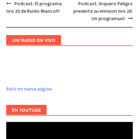
Podcast: El programa
Podcast: Arquero Peligro
Navegación
nro 20 de Ruido Blanco!!!
presenta su emision nro 28.
de
Un programun!
entradas
UNI RADIO EN VIVO
Abrir en nueva página
EN YOUTUBE