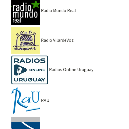
Radio Mundo Real
Radio VilardeVoz
Radios Online Uruguay
RAU