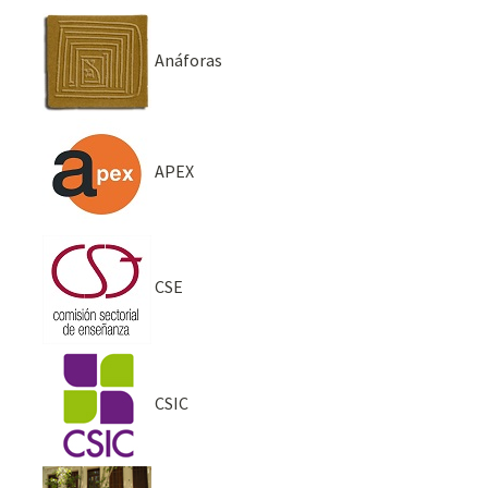
Anáforas
APEX
CSE
CSIC