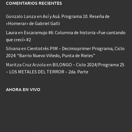
COMENTARIOS RECIENTES
Gonzalo Lanza
en
Así y Asá. Programa 10. Reseña de
«Homerar» de Gabriel Galli
Laura
en
Escaramujo #6: Columna de historia «Fue cantando
que crecí» #2
Silvana
en
Cientotrés PIM – Decimoprimer Programa, Ciclo
2024: “Barrio Nuevo Viñedo, Punta de Rieles”
Maritza Cruz Arzola
en
BILONGO – Ciclo 2024/Programa 25
– LOS METALES DEL TERROR – 2da. Parte
AHORA EN VIVO