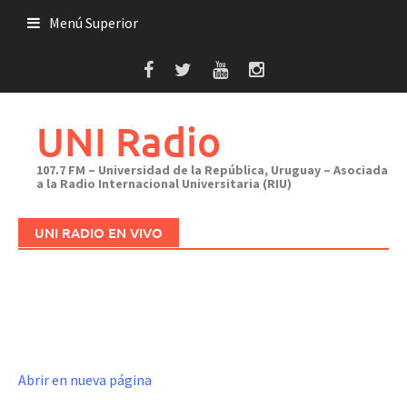
Saltar
Menú Superior
al
contenido
UNI Radio
107.7 FM – Universidad de la República, Uruguay – Asociada
a la Radio Internacional Universitaria (RIU)
UNI RADIO EN VIVO
Abrir en nueva página