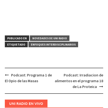
PUBLICADO EN
NOVEDADES DE UNI RADIO
ETIQUETADO
ENFOQUES INTERDISCIPLINARIOS
Podcast: Programa 1 de
Podcast: Irradiacion de
Navegación
El Opio de las Masas
alimentos en el programa 18
de
de La Proteica
entradas
UNI RADIO EN VIVO