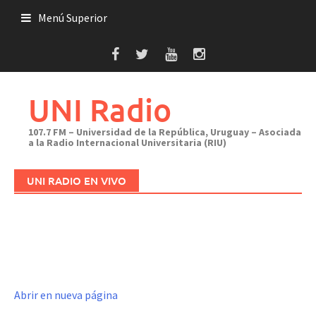
Saltar
Menú Superior
al
contenido
UNI Radio
107.7 FM – Universidad de la República, Uruguay – Asociada
a la Radio Internacional Universitaria (RIU)
UNI RADIO EN VIVO
Abrir en nueva página