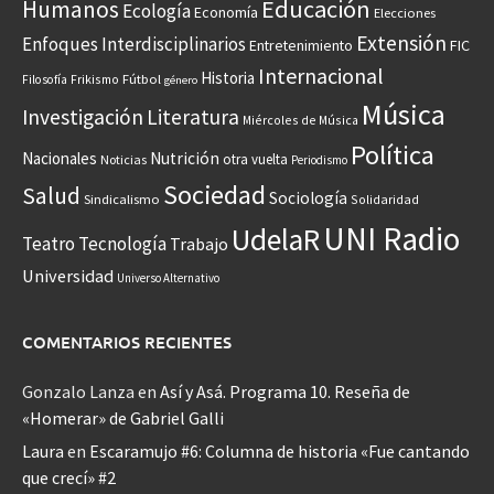
Educación
Humanos
Ecología
Economía
Elecciones
Extensión
Enfoques Interdisciplinarios
Entretenimiento
FIC
Internacional
Historia
Frikismo
Fútbol
Filosofía
género
Música
Investigación
Literatura
Miércoles de Música
Política
Nacionales
Nutrición
otra vuelta
Noticias
Periodismo
Sociedad
Salud
Sociología
Sindicalismo
Solidaridad
UNI Radio
UdelaR
Teatro
Tecnología
Trabajo
Universidad
Universo Alternativo
COMENTARIOS RECIENTES
Gonzalo Lanza
en
Así y Asá. Programa 10. Reseña de
«Homerar» de Gabriel Galli
Laura
en
Escaramujo #6: Columna de historia «Fue cantando
que crecí» #2