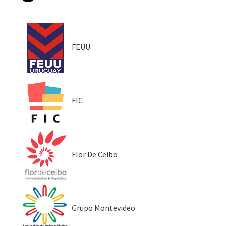
FEUU
FIC
Flor De Ceibo
Grupo Montevideo