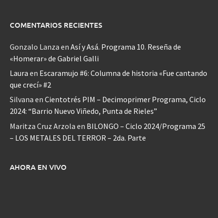
COMENTARIOS RECIENTES
Gonzalo Lanza
en
Así y Asá. Programa 10. Reseña de
«Homerar» de Gabriel Galli
Laura
en
Escaramujo #6: Columna de historia «Fue cantando
que crecí» #2
Silvana
en
Cientotrés PIM – Decimoprimer Programa, Ciclo
2024: “Barrio Nuevo Viñedo, Punta de Rieles”
Maritza Cruz Arzola
en
BILONGO – Ciclo 2024/Programa 25
– LOS METALES DEL TERROR – 2da. Parte
AHORA EN VIVO