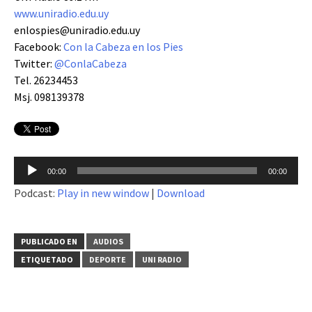
www.uniradio.edu.uy
enlospies@uniradio.edu.uy
Facebook:
Con la Cabeza en los Pies
Twitter:
@ConlaCabeza
Tel. 26234453
Msj. 098139378
Reproductor
00:00
00:00
de
Podcast:
Play in new window
|
Download
audio
PUBLICADO EN
AUDIOS
ETIQUETADO
DEPORTE
UNI RADIO