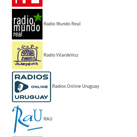
Radio Mundo Real
Radio VilardeVoz
Radios Online Uruguay
RAU