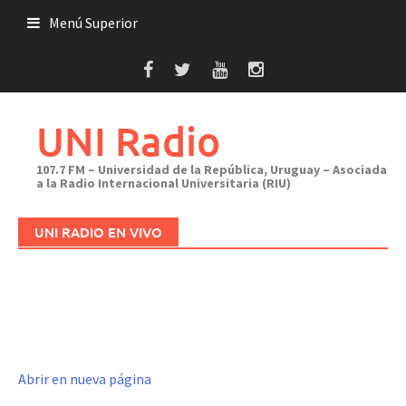
Saltar
Menú Superior
al
contenido
UNI Radio
107.7 FM – Universidad de la República, Uruguay – Asociada
a la Radio Internacional Universitaria (RIU)
UNI RADIO EN VIVO
Abrir en nueva página