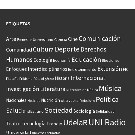
ETIQUETAS
Comunicación
Arte
Cine
Ciencia
Bienestar Universitario
Deporte
Cultura
Derechos
Comunidad
Educación
Humanos
Ecología
Economía
Elecciones
Extensión
Enfoques Interdisciplinarios
Entretenimiento
FIC
Internacional
Historia
Frikismo
Fútbol
Filosofía
género
Música
Investigación
Literatura
Miércoles de Música
Política
Nacionales
Nutrición
otra vuelta
Noticias
Periodismo
Sociedad
Salud
Sociología
Sindicalismo
Solidaridad
UNI Radio
UdelaR
Teatro
Tecnología
Trabajo
Universidad
Universo Alternativo