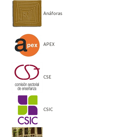
Anáforas
APEX
CSE
CSIC