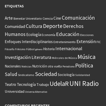
ETIQUETAS
Comunicación
Arte
Cine
Ciencia
Bienestar Universitario
Deporte
Cultura
Derechos
Comunidad
Educación
Humanos
Ecología
Economía
Elecciones
Extensión
Enfoques Interdisciplinarios
Entretenimiento
FIC
Internacional
Historia
Frikismo
Fútbol
Filosofía
género
Música
Investigación
Literatura
Miércoles de Música
Política
Nacionales
Nutrición
otra vuelta
Noticias
Periodismo
Sociedad
Salud
Sociología
Sindicalismo
Solidaridad
UNI Radio
UdelaR
Teatro
Tecnología
Trabajo
Universidad
Universo Alternativo
COMENTARIOS RECIENTES