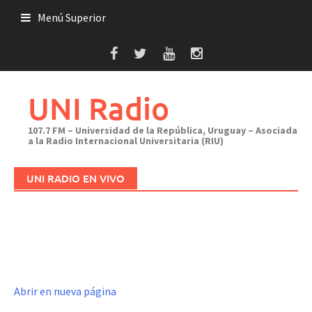
Saltar
Menú Superior
al
contenido
UNI Radio
107.7 FM – Universidad de la República, Uruguay – Asociada
a la Radio Internacional Universitaria (RIU)
UNI RADIO EN VIVO
Abrir en nueva página