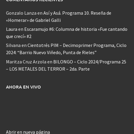
Gonzalo Lanza
en
Así y Asá. Programa 10. Reseña de
«Homerar» de Gabriel Galli
Laura
en
Escaramujo #6: Columna de historia «Fue cantando
que crecí» #2
Silvana
en
Cientotrés PIM – Decimoprimer Programa, Ciclo
2024: “Barrio Nuevo Viñedo, Punta de Rieles”
Maritza Cruz Arzola
en
BILONGO – Ciclo 2024/Programa 25
– LOS METALES DEL TERROR – 2da. Parte
AHORA EN VIVO
Abrir en nueva página