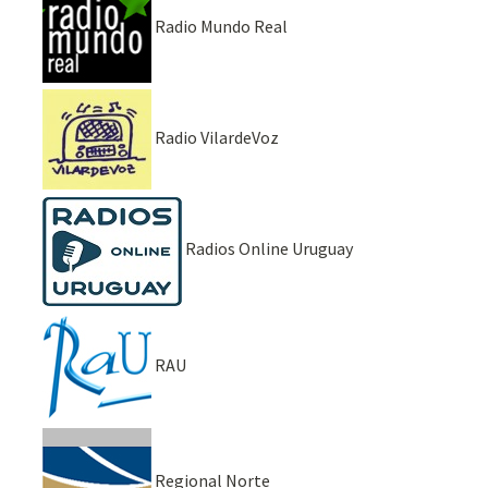
Radio Mundo Real
Radio VilardeVoz
Radios Online Uruguay
RAU
Regional Norte